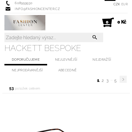
608959930
CZK
EUR
INFO@FASHIONCENTER.CZ
0 Kč
0
HACKETT BESPOKE
DOPORUČUJEME
NEJLEVNĚJŠÍ
NEJDRAŽŠÍ
NEJPRODÁVANĚJŠÍ
ABECEDNĚ
...
1
2
3
5
53
položek celkem