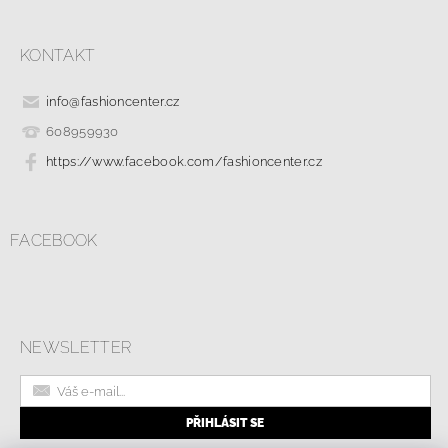
KONTAKT
info
@
fashioncenter.cz
608959930
https://www.facebook.com/fashioncenter.cz
FACEBOOK
NEWSLETTER