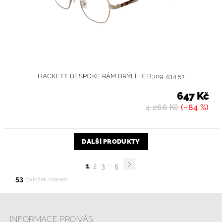
HACKETT BESPOKE RÁM BRÝLÍ HEB309 434 51
647 Kč
4 266 Kč
(–84 %)
DALŠÍ PRODUKTY
...
1
2
3
5
53
položek celkem
INFORMACE PRO VÁS