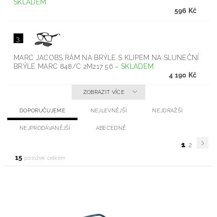
SKLADEM
596 Kč
3.
MARC JACOBS RÁM NA BRÝLE S KLIPEM NA SLUNEČNÍ
BRÝLE MARC 848/C 2M217 56
–
SKLADEM
4 190 Kč
ZOBRAZIT VÍCE
DOPORUČUJEME
NEJLEVNĚJŠÍ
NEJDRAŽŠÍ
NEJPRODÁVANĚJŠÍ
ABECEDNĚ
1
2
15
položek celkem