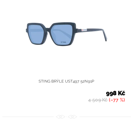
STING BRÝLE UST497 52N91P
998 Kč
4 509 Kč
(–77 %)