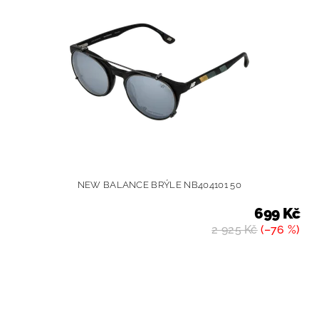
NEW BALANCE BRÝLE NB404101 50
699 Kč
2 925 Kč
(–76 %)