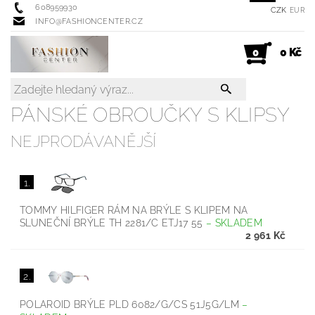
608959930
CZK
EUR
INFO@FASHIONCENTER.CZ
0 Kč
0
PÁNSKÉ OBROUČKY S KLIPSY
NEJPRODÁVANĚJŠÍ
1.
TOMMY HILFIGER RÁM NA BRÝLE S KLIPEM NA
SLUNEČNÍ BRÝLE TH 2281/C ETJ17 55
–
SKLADEM
2 961 Kč
2.
POLAROID BRÝLE PLD 6082/G/CS 51J5G/LM
–