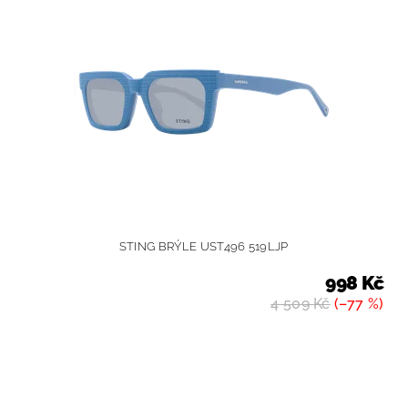
STING BRÝLE UST496 519LJP
998 Kč
4 509 Kč
(–77 %)