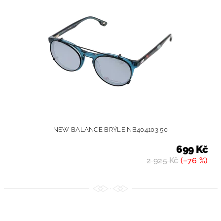
NEW BALANCE BRÝLE NB404103 50
699 Kč
2 925 Kč
(–76 %)