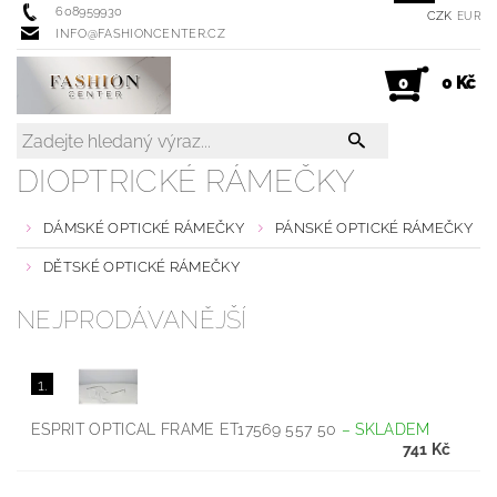
608959930
CZK
EUR
INFO@FASHIONCENTER.CZ
0 Kč
0
DIOPTRICKÉ RÁMEČKY
DÁMSKÉ OPTICKÉ RÁMEČKY
PÁNSKÉ OPTICKÉ RÁMEČKY
DĚTSKÉ OPTICKÉ RÁMEČKY
NEJPRODÁVANĚJŠÍ
1.
ESPRIT OPTICAL FRAME ET17569 557 50
–
SKLADEM
741 Kč