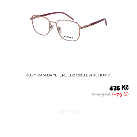
ROXY RÁM BRÝLÍ ERGEG03028 EPNK QUINN
435 Kč
2 169 Kč
(–79 %)