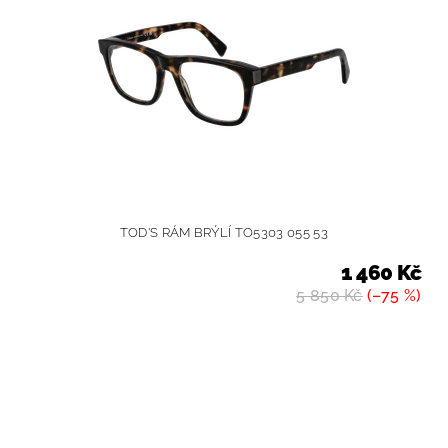
TOD'S RÁM BRÝLÍ TO5303 055 53
1 460 Kč
5 850 Kč
(–75 %)