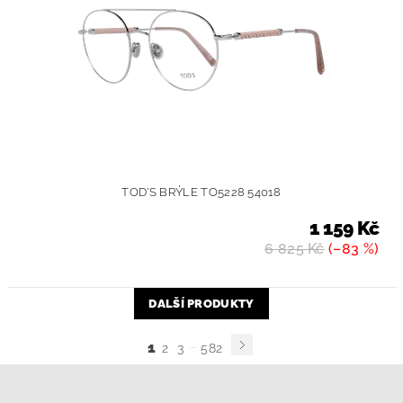
TOD'S BRÝLE TO5228 54018
1 159 Kč
6 825 Kč
(–83 %)
DALŠÍ PRODUKTY
...
1
2
3
582