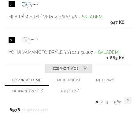
2.
FILA RÁM BRÝLÍ VFI204 08GG 56
–
SKLADEM
947 Kč
3.
YOHJI YAMAMOTO BRÝLE YY1028 58867
–
SKLADEM
1 663 Kč
ZOBRAZIT VÍCE
DOPORUČUJEME
NEJLEVNĚJŠÍ
NEJDRAŽŠÍ
NEJPRODÁVANĚJŠÍ
ABECEDNĚ
...
1
2
3
582
6976
položek celkem