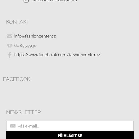
KONTAKT
info
@
fashioncenter.cz
608959930
https://www.facebook.com/fashioncenter.cz
FACEBOOK
NEWSLETTER