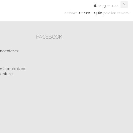
...
1
2
3
122
1
122
1462
Stránka
z
-
položek celkem
FACEBOOK
oncenter.cz
0
w.facebook.co
enter.cz