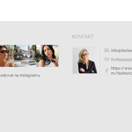
KONTAKT
info
@
fashi
60895993
https://ww
m/fashionc
ledovat na Instagramu