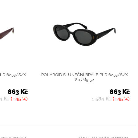
LD 6253/S/X
POLAROID SLUNEČNÍ BRÝLE PLD 6253/S/X
807M9 52
863 Kč
863 Kč
4 Kč
(–45 %)
1 584 Kč
(–45 %)