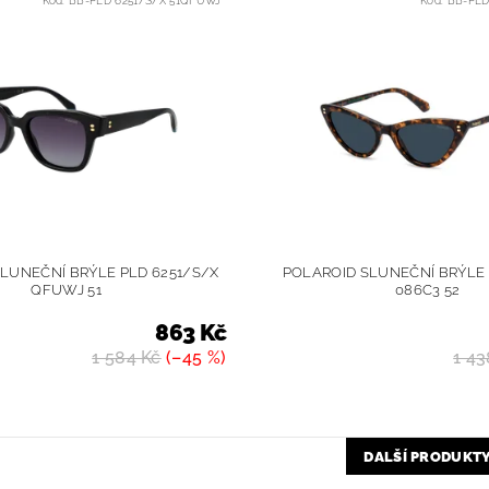
Kód:
BB-PLD 6251/S/X 51QFUWJ
Kód:
BB-PLD
LUNEČNÍ BRÝLE PLD 6251/S/X
POLAROID SLUNEČNÍ BRÝLE 
QFUWJ 51
086C3 52
863 Kč
1 584 Kč
(–45 %)
1 43
DALŠÍ PRODUKT