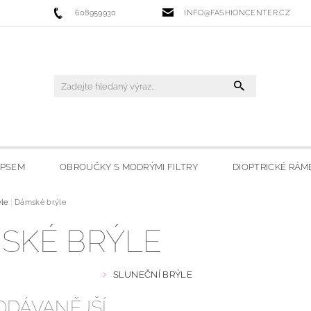
608959930
INFO@FASHIONCENTER.CZ
IPSEM
OBROUČKY S MODRÝMI FILTRY
DIOPTRICKÉ RÁM
 FILTRY
ýle
Dámské brýle
SLUNEČNÍ BRÝLE
LYŽAŘSKÉ BRÝLE
HO
SKÉ BRÝLE
OBCHODU
MOJE OBLÍBENÉ
SLUNEČNÍ BRÝLE
ODÁVANĚJŠÍ