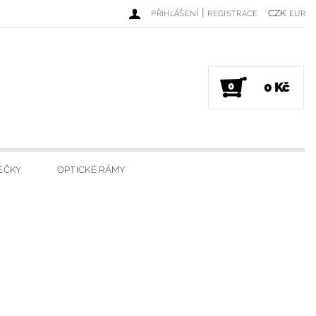
|
CZK
PŘIHLÁŠENÍ
REGISTRACE
EUR
0 Kč
0
EČKY
OPTICKÉ RÁMY
DINKY
LUXUSNÍ SVÍČKY