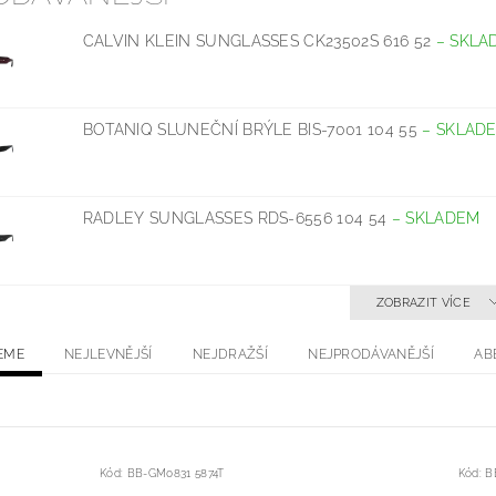
CALVIN KLEIN SUNGLASSES CK23502S 616 52
–
SKLA
BOTANIQ SLUNEČNÍ BRÝLE BIS-7001 104 55
–
SKLAD
RADLEY SUNGLASSES RDS-6556 104 54
–
SKLADEM
ZOBRAZIT VÍCE
EME
NEJLEVNĚJŠÍ
NEJDRAŽŠÍ
NEJPRODÁVANĚJŠÍ
AB
Kód:
BB-GM0831 5874T
Kód:
B