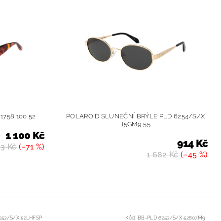
758 100 52
POLAROID SLUNEČNÍ BRÝLE PLD 6254/S/X
J5GM9 55
1 100 Kč
914 Kč
03 Kč
(–71 %)
1 682 Kč
(–45 %)
253/S/X 52LHFSP
Kód:
BB-PLD 6253/S/X 52807M9