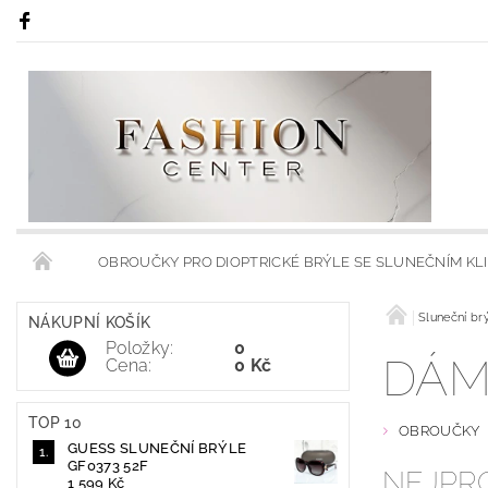
OBROUČKY PRO DIOPTRICKÉ BRÝLE SE SLUNEČNÍM KL
RÁMY S KLIPSY NA SLUNEČNÍ BRÝLE
RÁMCE S MODRÝMI
Sluneční br
NÁKUPNÍ KOŠÍK
Položky:
0
DÁM
Cena:
0 Kč
OBCHODNÍ PODMÍNKY
KONTAKTY
HODNOCENÍ 
TOP 10
OBROUČKY
GUESS SLUNEČNÍ BRÝLE
GF0373 52F
NEJPR
1 599 Kč