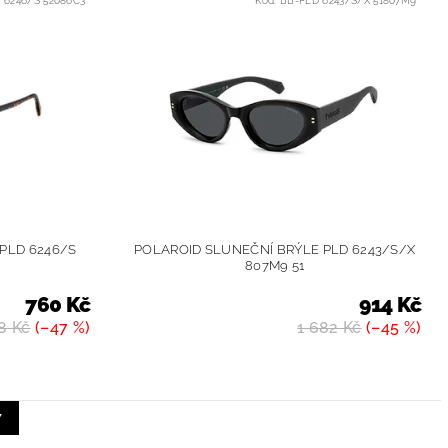
 6246/S 52086C3
Kód:
BB-PLD 6243/S/X 51807M9
PLD 6246/S
POLAROID SLUNEČNÍ BRÝLE PLD 6243/S/X
807M9 51
760 Kč
914 Kč
8 Kč
(–47 %)
1 682 Kč
(–45 %)
Y