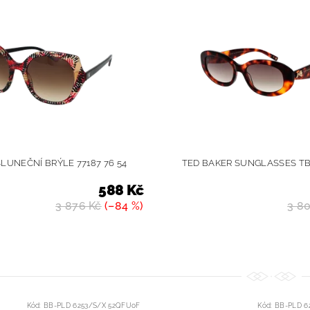
UNEČNÍ BRÝLE 77187 76 54
TED BAKER SUNGLASSES TB1
588 Kč
3 876 Kč
(–84 %)
3 8
Kód:
BB-PLD 6253/S/X 52QFU0F
Kód:
BB-PLD 6