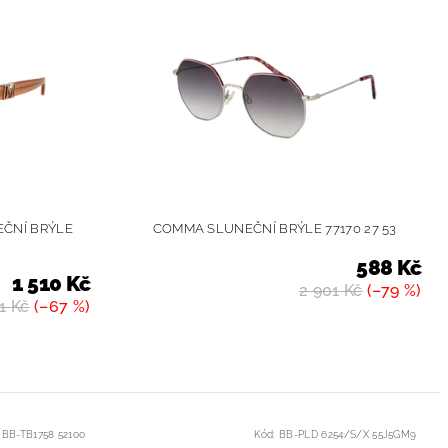
EČNÍ BRÝLE
COMMA SLUNEČNÍ BRÝLE 77170 27 53
588 Kč
1 510 Kč
2 901 Kč
(–79 %)
1 Kč
(–67 %)
:
BB-TB1758 52100
Kód:
BB-PLD 6254/S/X 55J5GM9