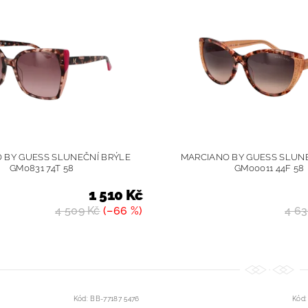
 BY GUESS SLUNEČNÍ BRÝLE
MARCIANO BY GUESS SLUN
GM0831 74T 58
GM00011 44F 58
1 510 Kč
4 509 Kč
(–66 %)
4 63
Kód:
BB-77187 5476
Kód