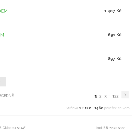
1 407 Kč
DEM
691 Kč
EM
897 Kč
...
1
ECEDNĚ
2
3
122
1
122
1462
Stránka
z
-
položek celkem
B-GM00011 5844F
Kód:
BB-77170 5327