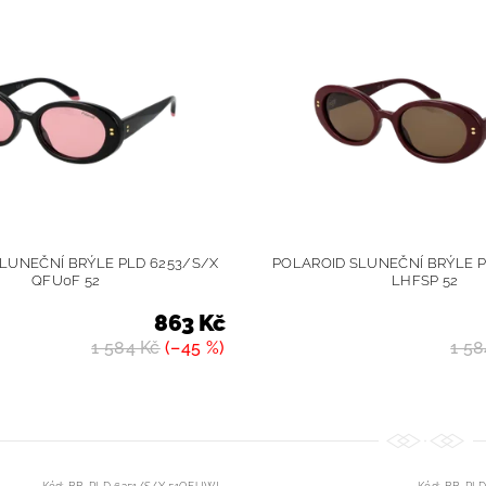
LUNEČNÍ BRÝLE PLD 6253/S/X
POLAROID SLUNEČNÍ BRÝLE P
QFU0F 52
LHFSP 52
863 Kč
1 584 Kč
(–45 %)
1 58