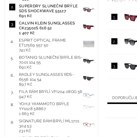
SUPERDRY SLUNEČNÍ BRÝLE
SDS SHOCKWAVE 55127
691 Kč
1.
CALVIN KLEIN SUNGLASSES
CK23502S 616 52
1 407 Kč
ESPRIT OPTICAL FRAME
2.
ET17569 557 50
741 Kč
BOTANIQ SLUNEČNÍ BRÝLE BIS-
7001 104 55
3.
691 Kč
RADLEY SUNGLASSES RDS-
6556 104 54
897 Kč
FILA RÁM BRÝLÍ VFI204 08GG 56
947 Kč
DOPORUČUJ
YOHJI YAMAMOTO BRÝLE
YY1028 58867
1 663 Kč
SIGNATURE RÁM BRÝLÍ ML1701
304 53
231 Kč