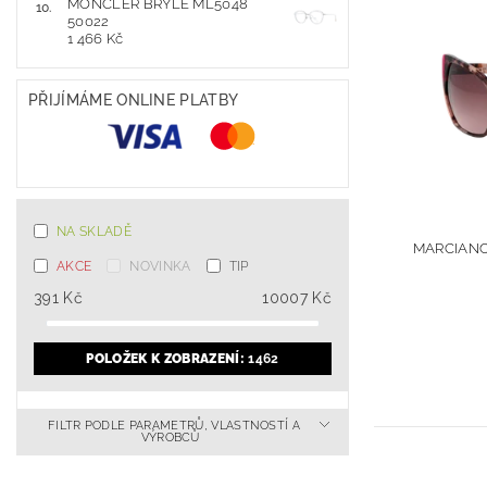
MONCLER BRÝLE ML5048
50022
1 466 Kč
PŘIJÍMÁME ONLINE PLATBY
NA SKLADĚ
MARCIANO
AKCE
NOVINKA
TIP
391
Kč
10007
Kč
POLOŽEK K ZOBRAZENÍ:
1462
FILTR PODLE PARAMETRŮ, VLASTNOSTÍ A
VÝROBCŮ