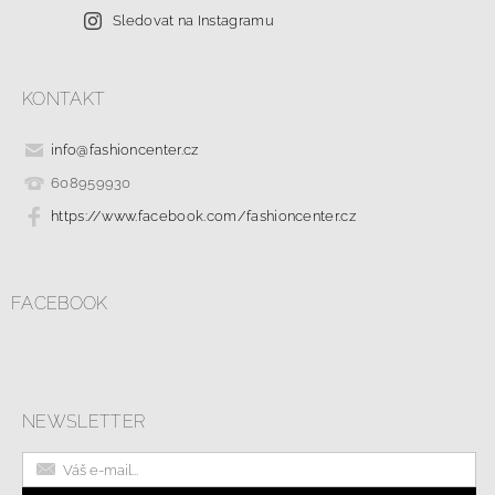
Sledovat na Instagramu
KONTAKT
info
@
fashioncenter.cz
608959930
https://www.facebook.com/fashioncenter.cz
FACEBOOK
NEWSLETTER