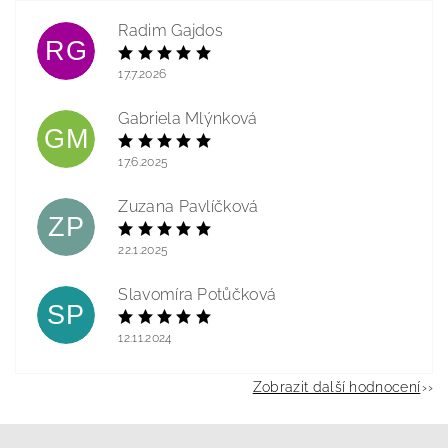
Radim Gajdos
RG
17.7.2026
Gabriela Mlýnková
GM
17.6.2025
Zuzana Pavlíčková
ZP
22.1.2025
Slavomíra Potůčková
SP
12.11.2024
Zobrazit další hodnocení