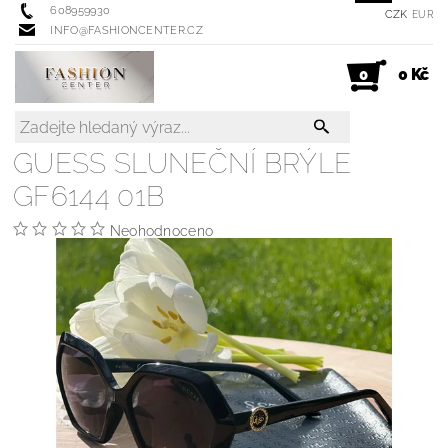
608959930
CZK
EUR
INFO@FASHIONCENTER.CZ
0 Kč
0
GUESS SLUNEČNÍ BRÝLE
GF6144 01B
Neohodnoceno