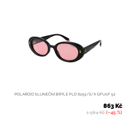
POLAROID SLUNEČNÍ BRÝLE PLD 6253/S/X QFU0F 52
863 Kč
1 584 Kč
(–45 %)