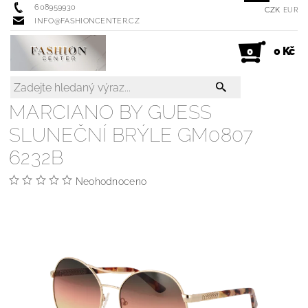
608959930
CZK
EUR
INFO@FASHIONCENTER.CZ
0 Kč
0
MARCIANO BY GUESS
SLUNEČNÍ BRÝLE GM0807
6232B
Neohodnoceno