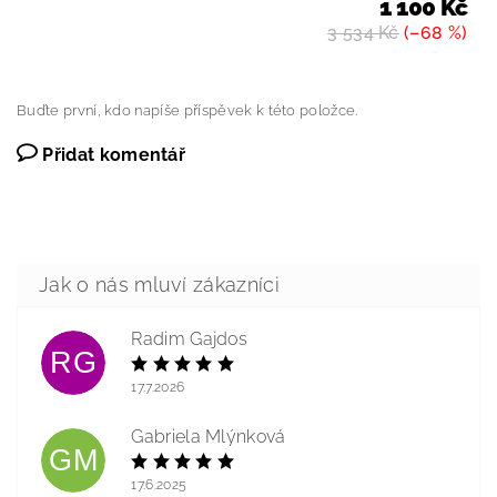
1 100 Kč
3 534 Kč
(–68 %)
Buďte první, kdo napíše příspěvek k této položce.
Přidat komentář
Radim Gajdos
RG
17.7.2026
Gabriela Mlýnková
GM
17.6.2025