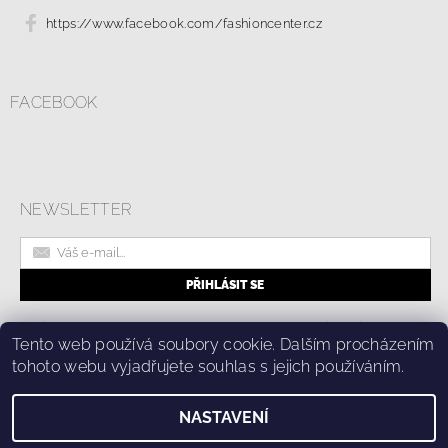
https://www.facebook.com/fashioncenter.cz
FACEBOOK
NEWSLETTER
|
Online formulář pro odstoupení od smlouvy
Kolik stojí doprava?
|
Tento web používá soubory cookie. Dalším procházením
Ochrana osobních údajů a cookies
tohoto webu vyjadřujete souhlas s jejich používáním.
NASTAVENÍ
2026 © Fashion Center, všechna práva vyhrazena