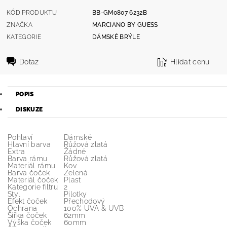
KÓD PRODUKTU
BB-GM0807 6232B
ZNAČKA
MARCIANO BY GUESS
KATEGORIE
DÁMSKÉ BRÝLE
Dotaz
Hlídat cenu
POPIS
DISKUZE
Pohlaví
Dámské
Hlavní barva
Růžová zlatá
Extra
Žádné
Barva rámu
Růžová zlatá
Materiál rámu
Kov
Barva čoček
Zelená
Materiál čoček
Plast
Kategorie filtru
2
Styl
Pilotky
Efekt čoček
Přechodový
Ochrana
100% UVA & UVB
Šířka čoček
62mm
Výška čoček
60mm