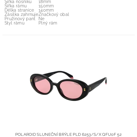
Šířka nosníku
18mm
Šířka rámu
150mm
Délka stranice
140mm
Zásilka zahrnuje
Značkový obal
Pružinový pant
Ne
Styl rámu
Plný rám
POLAROID SLUNEČNÍ BRÝLE PLD 6253/S/X QFU0F 52