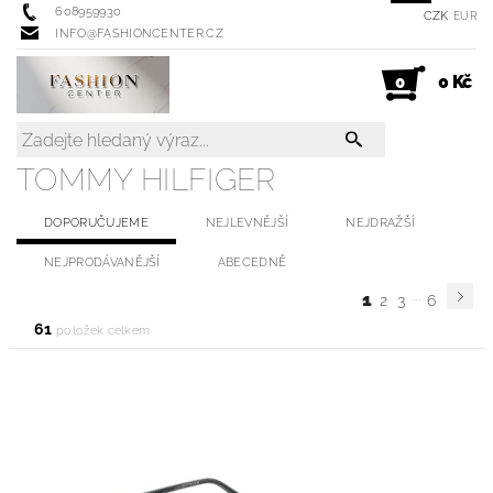
608959930
CZK
EUR
INFO@FASHIONCENTER.CZ
0 Kč
0
TOMMY HILFIGER
DOPORUČUJEME
NEJLEVNĚJŠÍ
NEJDRAŽŠÍ
NEJPRODÁVANĚJŠÍ
ABECEDNĚ
...
1
2
3
6
61
položek celkem