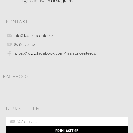
Sledovat na Instagramu
KONTAKT
info
@
fashioncenter.cz
608959930
https://www.facebook.com/fashioncenter.cz
FACEBOOK
NEWSLETTER