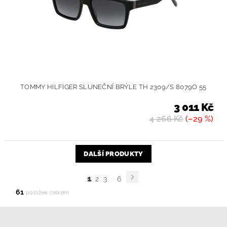
TOMMY HILFIGER SLUNEČNÍ BRÝLE TH 2309/S 8079O 55
3 011 Kč
4 266 Kč
(–29 %)
DALŠÍ PRODUKTY
...
1
2
3
6
61
položek celkem