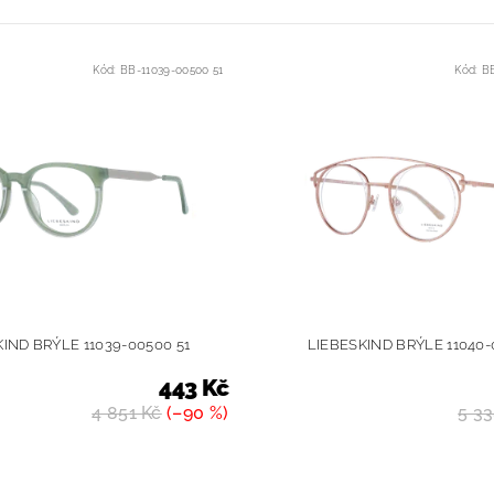
Kód:
BB-11039-00500 51
Kód:
B
IND BRÝLE 11039-00500 51
LIEBESKIND BRÝLE 11040-
443 Kč
4 851 Kč
(–90 %)
5 33