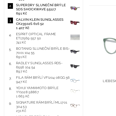
SUPERDRY SLUNEČNÍ BRÝLE
SDS SHOCKWAVE 55127
691 Kč
CALVIN KLEIN SUNGLASSES
CK23502S 616 52
1 407 Kč
ESPRIT OPTICAL FRAME
ET17569 557 50
741 Kč
BOTANIQ SLUNEČNÍ BRÝLE BIS-
7001 104 55
691 Kč
RADLEY SUNGLASSES RDS-
6556 104 54
897 Kč
FILA RÁM BRÝLÍ VFI204 08GG 56
LIEBESK
947 Kč
YOHJI YAMAMOTO BRÝLE
YY1028 58867
1 663 Kč
SIGNATURE RÁM BRÝLÍ ML1701
304 53
231 Kč