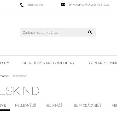
608959930
INFO@FASHIONCENTER.CZ
IPSEM
OBROUČKY S MODRÝMI FILTRY
DIOPTRICKÉ RÁM
 FILTRY
značky
Liebeskind
SLUNEČNÍ BRÝLE
LYŽAŘSKÉ BRÝLE
HO
BESKIND
OBCHODU
MOJE OBLÍBENÉ
EME
NEJLEVNĚJŠÍ
NEJDRAŽŠÍ
NEJPRODÁVANĚJŠÍ
AB