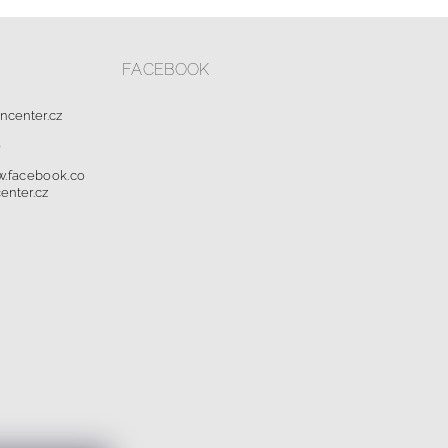
FACEBOOK
oncenter.cz
0
w.facebook.co
enter.cz