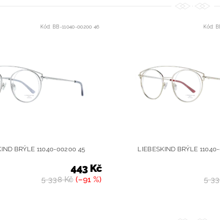
Kód:
BB-11040-00200 46
Kód:
B
IND BRÝLE 11040-00200 45
LIEBESKIND BRÝLE 11040-
443 Kč
5 338 Kč
(–91 %)
5 33