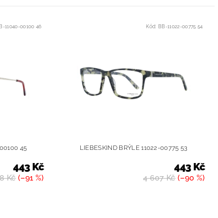
B-11040-00100 46
Kód:
BB-11022-00775 54
00100 45
LIEBESKIND BRÝLE 11022-00775 53
443 Kč
443 Kč
8 Kč
(–91 %)
4 607 Kč
(–90 %)