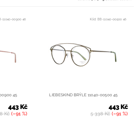
B-11040-00900 46
Kód:
BB-11040-00500 46
00900 45
LIEBESKIND BRÝLE 11040-00500 45
443 Kč
443 Kč
8 Kč
(–91 %)
5 338 Kč
(–91 %)