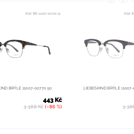
Kód:
BB-11007-00770 51
Kód:
B
IND BRÝLE 11007-00770 50
LIEBESKIND BRÝLE 11007-
443 Kč
3 388 Kč
(–86 %)
3 38