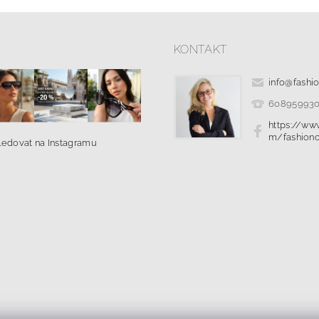
KONTAKT
info
@
fashi
60895993
https://ww
m/fashionc
ledovat na Instagramu