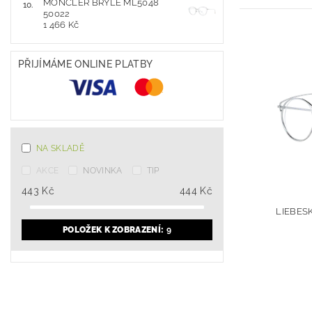
MONCLER BRÝLE ML5048
50022
1 466 Kč
PŘIJÍMÁME ONLINE PLATBY
NA SKLADĚ
AKCE
NOVINKA
TIP
443
Kč
444
Kč
LIEBESK
POLOŽEK K ZOBRAZENÍ:
9