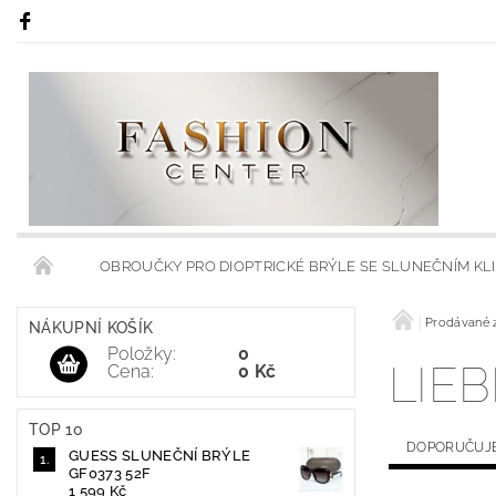
OBROUČKY PRO DIOPTRICKÉ BRÝLE SE SLUNEČNÍM KL
RÁMY S KLIPSY NA SLUNEČNÍ BRÝLE
RÁMCE S MODRÝMI
Prodávané 
NÁKUPNÍ KOŠÍK
Položky:
0
LIE
Cena:
0 Kč
OBCHODNÍ PODMÍNKY
KONTAKTY
HODNOCENÍ 
TOP 10
DOPORUČUJ
GUESS SLUNEČNÍ BRÝLE
GF0373 52F
1 599 Kč