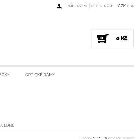
|
CZK
PŘIHLÁŠENÍ
REGISTRACE
EUR
0 Kč
0
EČKY
OPTICKÉ RÁMY
DINKY
LUXUSNÍ SVÍČKY
ECEDNĚ
1
1
9
Stránka
z
-
položek celkem