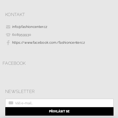
KONTAKT
info
@
fashioncenter.cz
608959930
https://www.facebook.com/fashioncenter.cz
FACEBOOK
NEWSLETTER