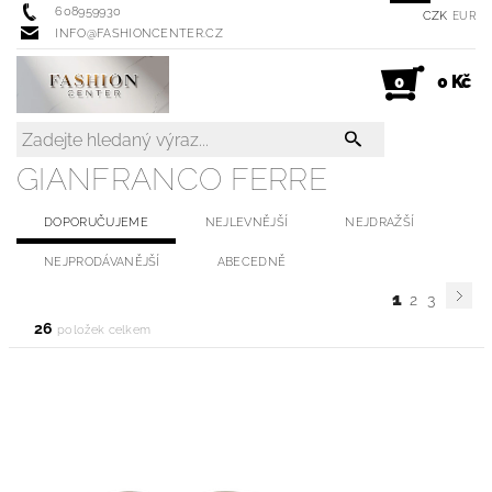
608959930
CZK
EUR
INFO@FASHIONCENTER.CZ
0 Kč
0
GIANFRANCO FERRE
DOPORUČUJEME
NEJLEVNĚJŠÍ
NEJDRAŽŠÍ
NEJPRODÁVANĚJŠÍ
ABECEDNĚ
1
2
3
26
položek celkem