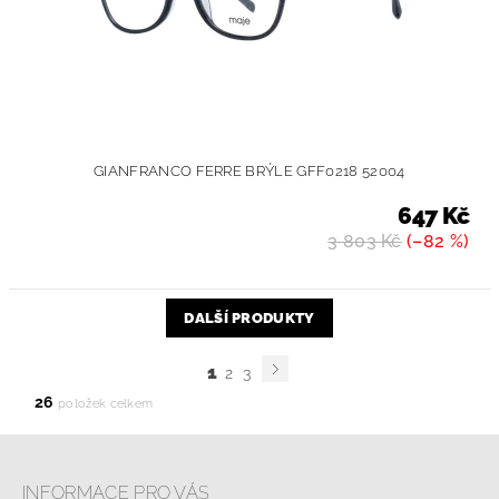
GIANFRANCO FERRE BRÝLE GFF0218 52004
647 Kč
3 803 Kč
(–82 %)
DALŠÍ PRODUKTY
1
2
3
26
položek celkem
INFORMACE PRO VÁS