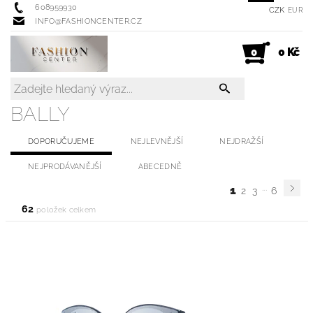
608959930
CZK
EUR
INFO@FASHIONCENTER.CZ
0 Kč
0
BALLY
DOPORUČUJEME
NEJLEVNĚJŠÍ
NEJDRAŽŠÍ
NEJPRODÁVANĚJŠÍ
ABECEDNĚ
...
1
2
3
6
62
položek celkem