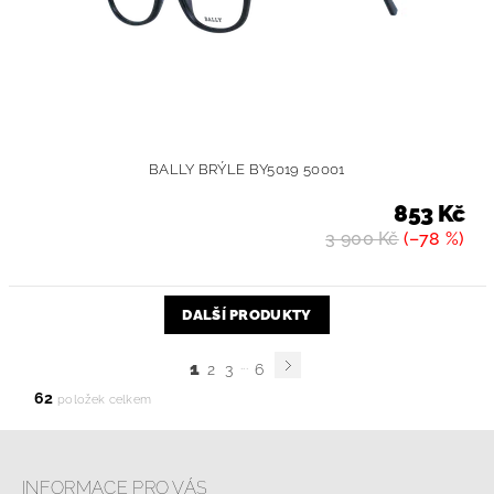
BALLY BRÝLE BY5019 50001
853 Kč
3 900 Kč
(–78 %)
DALŠÍ PRODUKTY
...
1
2
3
6
62
položek celkem
INFORMACE PRO VÁS