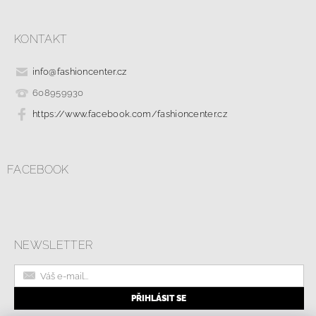
KONTAKT
info
@
fashioncenter.cz
608959930
https://www.facebook.com/fashioncenter.cz
FACEBOOK
NEWSLETTER