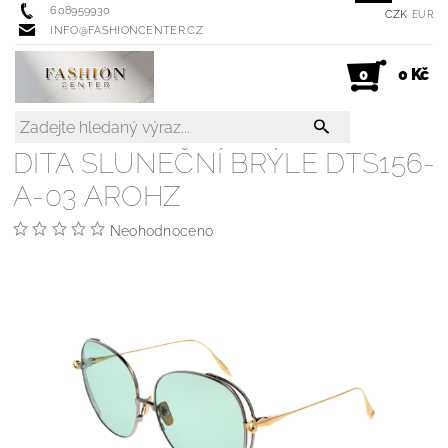
608959930
CZK
EUR
INFO@FASHIONCENTER.CZ
0 Kč
0
DITA SLUNEČNÍ BRÝLE DTS156-
A-03 AROHZ
Neohodnoceno