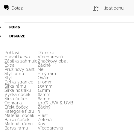
Dotaz
Hlídat cenu
POPIS
DISKUZE
Pohlaví
Dámské
Hlavní barva
Vícebarevná
Zásilka zahrnuje
Značkový obal
Extra
Žádné
Pružinový pant
Ne
Styl rámu
Plný rám
Styl
Ovální
Délka stranice
140mm
Šířka rámu
155mm
Šířka nosníku
14mm
Výška čoček
62mm
Šířka čoček
62mm
Ochrana
100% UVA & UVB
Efekt čoček
Žádný
Kategorie filtru
3
Materiál čoček
Plast
Barva čoček
Zelená
Materiál rámu
Kov
Barva rámu
Vícebarevná