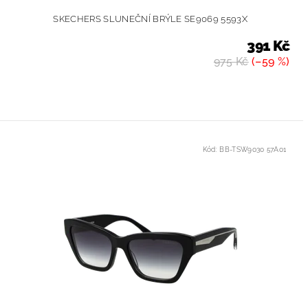
SKECHERS SLUNEČNÍ BRÝLE SE9069 5593X
391 Kč
975 Kč
(–59 %)
Kód:
BB-TSW9030 57A01