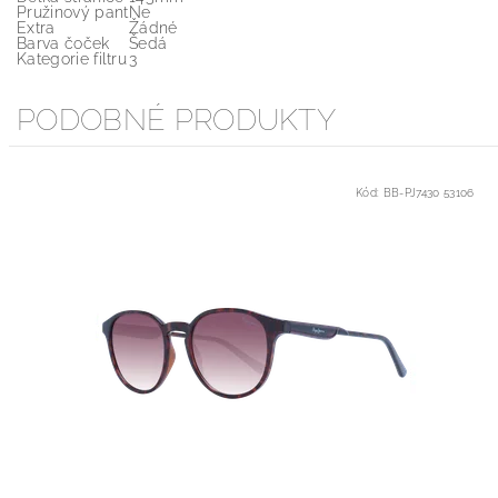
Pružinový pant
Ne
Extra
Žádné
Barva čoček
Šedá
Kategorie filtru
3
PODOBNÉ PRODUKTY
Kód:
BB-PJ7430 53106