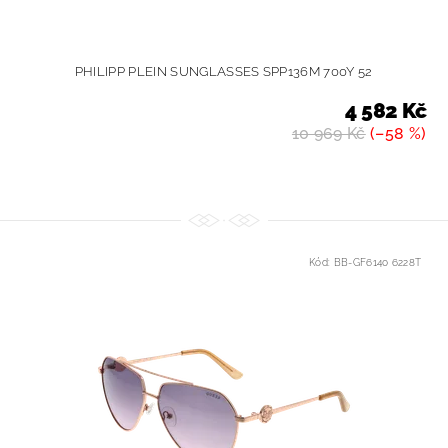
PHILIPP PLEIN SUNGLASSES SPP136M 700Y 52
4 582 Kč
10 969 Kč
(–58 %)
Kód:
BB-GF6140 6228T