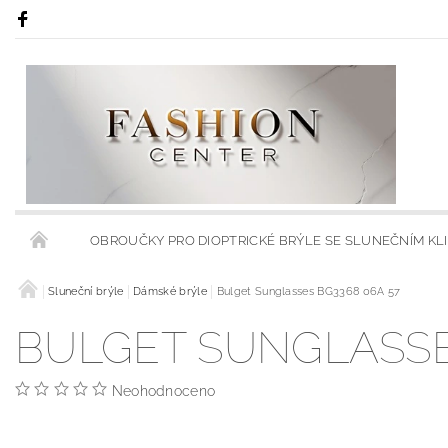
OBROUČKY PRO DIOPTRICKÉ BRÝLE SE SLUNEČNÍM KL
RÁMY S KLIPSY NA SLUNEČNÍ BRÝLE
Sluneční brýle
Dámské brýle
Bulget Sunglasses BG3368 06A 57
RÁMCE S MODRÝMI
BULGET SUNGLASSE
OBCHODNÍ PODMÍNKY
KONTAKTY
HODNOCENÍ 
Neohodnoceno