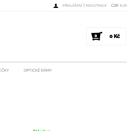
|
CZK
PŘIHLÁŠENÍ
REGISTRACE
EUR
0 Kč
0
EČKY
OPTICKÉ RÁMY
DINKY
LUXUSNÍ SVÍČKY