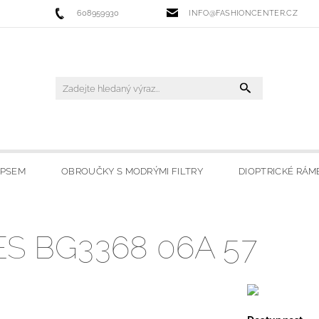
608959930
INFO@FASHIONCENTER.CZ
IPSEM
OBROUČKY S MODRÝMI FILTRY
DIOPTRICKÉ RÁM
 FILTRY
SLUNEČNÍ BRÝLE
LYŽAŘSKÉ BRÝLE
HO
S BG3368 06A 57
OBCHODU
MOJE OBLÍBENÉ