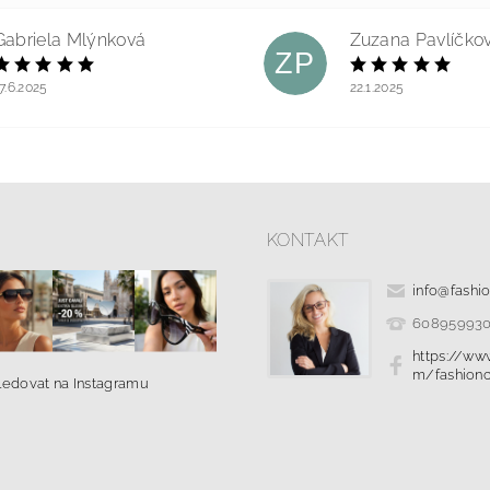
Gabriela Mlýnková
Zuzana Pavlíčko
ZP
7.6.2025
22.1.2025
KONTAKT
info
@
fashi
60895993
https://ww
m/fashionc
ledovat na Instagramu