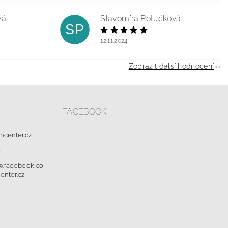
vá
Slavomíra Potůčková
SP
12.11.2024
Zobrazit další hodnocení
FACEBOOK
oncenter.cz
0
w.facebook.co
enter.cz