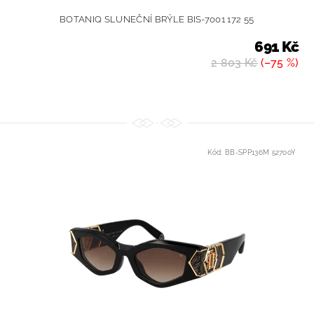
BOTANIQ SLUNEČNÍ BRÝLE BIS-7001 172 55
691 Kč
2 803 Kč
(–75 %)
Kód:
BB-SPP136M 52700Y