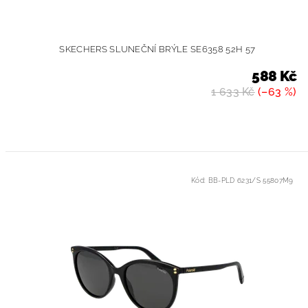
SKECHERS SLUNEČNÍ BRÝLE SE6358 52H 57
588 Kč
1 633 Kč
(–63 %)
Kód:
BB-PLD 6231/S 55807M9