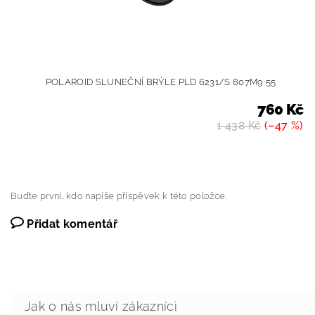
POLAROID SLUNEČNÍ BRÝLE PLD 6231/S 807M9 55
760 Kč
1 438 Kč
(–47 %)
Buďte první, kdo napíše příspěvek k této položce.
Přidat komentář