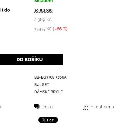
Skladem
it do
10.8.2026
2 389 Kč
1 595 Kč
(–66 %)
BB-BG3368 5706A
BULGET
DÁMSKÉ BRÝLE
k
Dotaz
Hlídat cenu