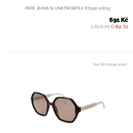
PEPE JEANS SLUNEČNÍ BRÝLE PJ7430 106 53
691 Kč
1 828 Kč
(–62 %)
Kód:
BB-SE6358 5752H