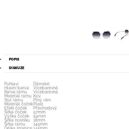
POPIS
DISKUZE
Pohlaví
Dámské
Hlavní barva
Vícebarevná
Barva rámu
Vícebarevná
Materiál rámu
Kov
Styl rámu
Plný rám
Materiál čoček
Plast
Efekt čoček
Přechodový
Šířka čoček
57mm
Výška čoček
54mm
Šířka nosníku
18mm
Šířka rámu
145mm
Délka stranice
145mm