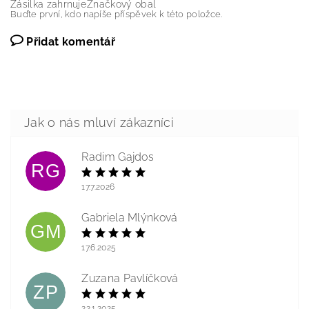
Zásilka zahrnuje
Značkový obal
Buďte první, kdo napíše příspěvek k této položce.
Přidat komentář
Radim Gajdos
RG
17.7.2026
Gabriela Mlýnková
GM
17.6.2025
Zuzana Pavlíčková
ZP
22.1.2025