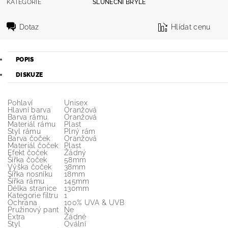
KATEGORIE
SLUNEČNÍ BRÝLE
Dotaz
Hlídat cenu
POPIS
DISKUZE
Pohlaví
Unisex
Hlavní barva
Oranžová
Barva rámu
Oranžová
Materiál rámu
Plast
Styl rámu
Plný rám
Barva čoček
Oranžová
Materiál čoček
Plast
Efekt čoček
Žádný
Šířka čoček
58mm
Výška čoček
38mm
Šířka nosníku
18mm
Šířka rámu
145mm
Délka stranice
130mm
Kategorie filtru
1
Ochrana
100% UVA & UVB
Pružinový pant
Ne
Extra
Žádné
Styl
Ovální