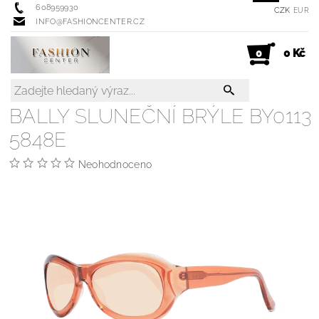
608959930
CZK
EUR
INFO@FASHIONCENTER.CZ
0 Kč
0
BALLY SLUNEČNÍ BRÝLE BY0113
5848E
Neohodnoceno