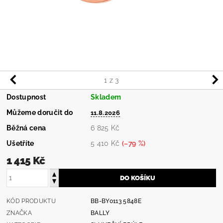
1
z 3
Dostupnost
Skladem
Můžeme doručit do
11.8.2026
Běžná cena
6 825 Kč
Ušetříte
5 410 Kč
(–79 %)
1 415 Kč
KÓD PRODUKTU
BB-BY0113 5848E
ZNAČKA
BALLY