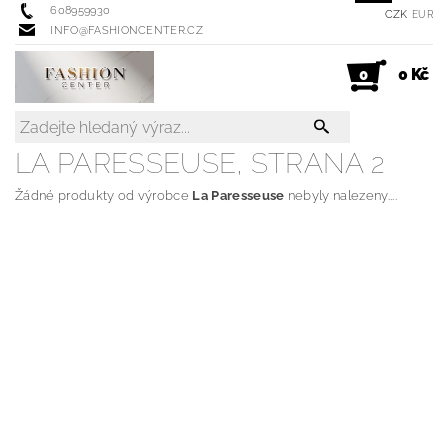
608959930
CZK
EUR
INFO@FASHIONCENTER.CZ
0 Kč
0
LA PARESSEUSE
, STRANA 2
Žádné produkty od výrobce
La Paresseuse
nebyly nalezeny....