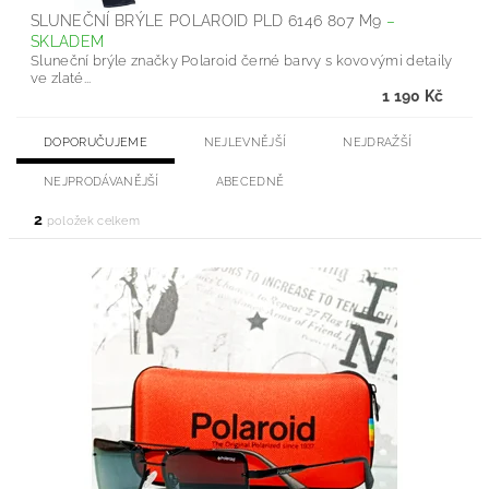
SLUNEČNÍ BRÝLE POLAROID PLD 6146 807 M9
–
SKLADEM
Sluneční brýle značky Polaroid černé barvy s kovovými detaily
ve zlaté...
1 190 Kč
DOPORUČUJEME
NEJLEVNĚJŠÍ
NEJDRAŽŠÍ
NEJPRODÁVANĚJŠÍ
ABECEDNĚ
2
položek celkem