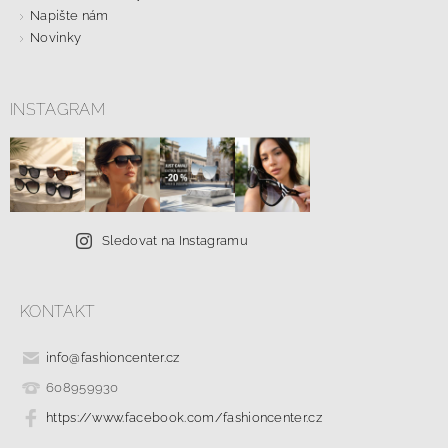
Napište nám
Novinky
INSTAGRAM
Sledovat na Instagramu
KONTAKT
info
@
fashioncenter.cz
608959930
https://www.facebook.com/fashioncenter.cz