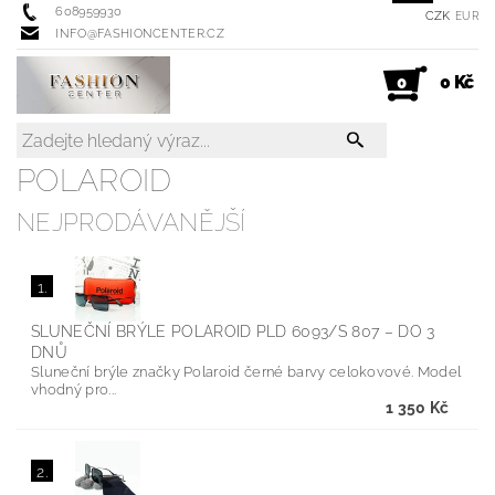
608959930
CZK
EUR
INFO@FASHIONCENTER.CZ
0 Kč
0
POLAROID
NEJPRODÁVANĚJŠÍ
1.
SLUNEČNÍ BRÝLE POLAROID PLD 6093/S 807
–
DO 3
DNŮ
Sluneční brýle značky Polaroid černé barvy celokovové. Model
vhodný pro...
1 350 Kč
2.