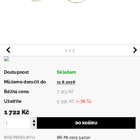
1
z 3
Dostupnost
Skladem
Můžeme doručit do
11.8.2026
Běžná cena
7 313 Kč
Ušetříte
5 591 Kč
(–76 %)
1 722 Kč
KÓD PRODUKTU
BB-ML0105 54030