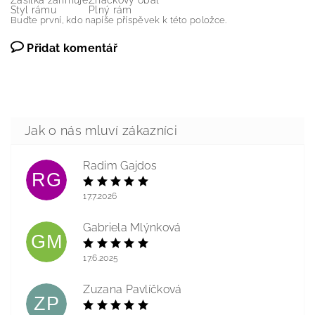
Zásilka zahrnuje
Značkový obal
Styl rámu
Plný rám
Buďte první, kdo napíše příspěvek k této položce.
Přidat komentář
Radim Gajdos
RG
17.7.2026
Gabriela Mlýnková
GM
17.6.2025
Zuzana Pavlíčková
ZP