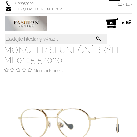
608959930
CZK
EUR
INFO@FASHIONCENTER.CZ
0 Kč
0
MONCLER SLUNEČNÍ BRÝLE
ML0105 54030
Neohodnoceno