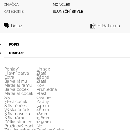
ZNAČKA
MONCLER
KATEGORIE
SLUNEČNÍ BRÝLE
Dotaz
Hlídat cenu
POPIS
DISKUZE
Pohlaví
Unisex
Hlavní barva
Zlatá
Extra
Žádné
Barva rámu
Zlatá
Materiál rámu
Kov
Barva čoček
Průhledná
Materiál čoček
Plast
Styl
Oválné
Efekt čoček
Žádný
Šířka čoček
54mm
Výška čoček
46mm
Šířka nosníku
18mm
Šířka rámu
136mm
Délka stranice
145mm
Pružinový pant
Ne