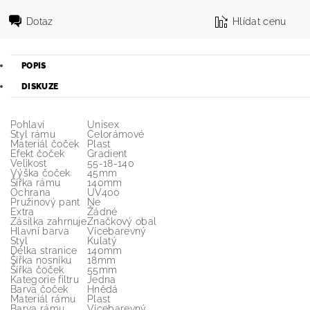
Dotaz
Hlídat cenu
POPIS
DISKUZE
Pohlaví
Unisex
Styl rámu
Celorámové
Materiál čoček
Plast
Efekt čoček
Gradient
Velikost
55-18-140
Výška čoček
45mm
Šířka rámu
140mm
Ochrana
UV400
Pružinový pant
Ne
Extra
Žádné
Zásilka zahrnuje
Značkový obal
Hlavní barva
Vícebarevný
Styl
Kulatý
Délka stranice
140mm
Šířka nosníku
18mm
Šířka čoček
55mm
Kategorie filtru
Jedna
Barva čoček
Hnědá
Materiál rámu
Plast
Barva rámu
Vícebarevný