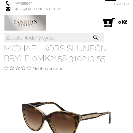
608959930
CZK
EUR
INFO@FASHIONCENTER.CZ
0 Kč
0
MICHAEL KORS SLUNEČNÍ
BRÝLE 0MK2158 310213 55
Neohodnoceno