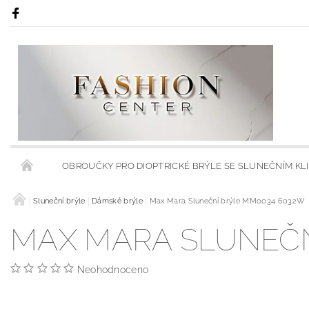
OBROUČKY PRO DIOPTRICKÉ BRÝLE SE SLUNEČNÍM KL
RÁMY S KLIPSY NA SLUNEČNÍ BRÝLE
Sluneční brýle
Dámské brýle
Max Mara Sluneční brýle MM0034 6032W
RÁMCE S MODRÝMI
MAX MARA SLUNEČN
OBCHODNÍ PODMÍNKY
KONTAKTY
HODNOCENÍ 
Neohodnoceno