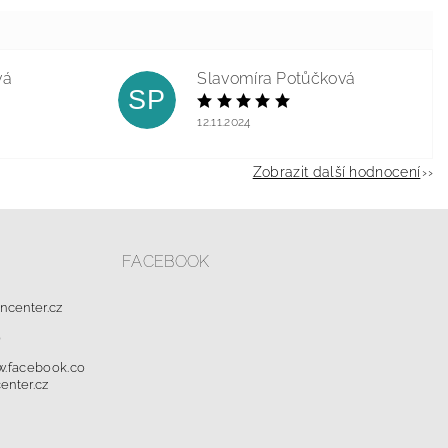
vá
Slavomíra Potůčková
SP
12.11.2024
Zobrazit další hodnocení
FACEBOOK
oncenter.cz
0
w.facebook.co
enter.cz