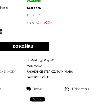
Skladem
it do
10.8.2026
5 484 Kč
4 171 Kč
(–76 %)
č
BB-MM0034 6032W
MAX MARA
KA ZNAČKY
FASHIONCENTER.CZ/MAX-MARA
DÁMSKÉ BRÝLE
k
Dotaz
Hlídat cenu