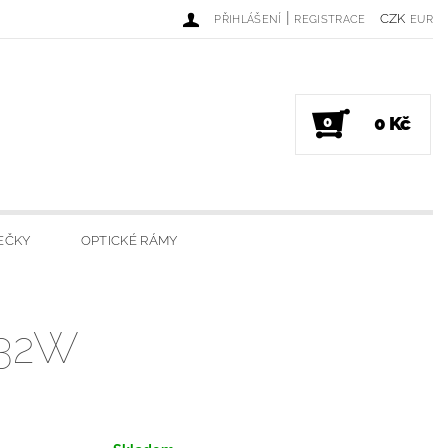
|
CZK
PŘIHLÁŠENÍ
REGISTRACE
EUR
0 Kč
0
EČKY
OPTICKÉ RÁMY
DINKY
LUXUSNÍ SVÍČKY
32W