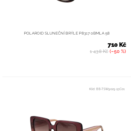
POLAROID SLUNEČNÍ BRÝLE P8317 0BMLA 58
710 Kč
1 438 Kč
(–50 %)
Kód:
BB-TSW9029 53C01