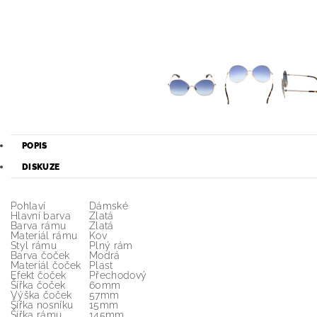
POPIS
DISKUZE
Pohlaví
Dámské
Hlavní barva
Zlatá
Barva rámu
Zlatá
Materiál rámu
Kov
Styl rámu
Plný rám
Barva čoček
Modrá
Materiál čoček
Plast
Efekt čoček
Přechodový
Šířka čoček
60mm
Výška čoček
57mm
Šířka nosníku
15mm
Šířka rámu
145mm