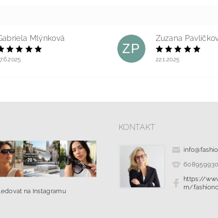
Gabriela Mlýnková
Zuzana Pavlíčko
ZP
7.6.2025
22.1.2025
KONTAKT
info
@
fashi
60895993
https://ww
m/fashionc
ledovat na Instagramu