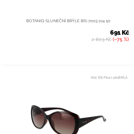
BOTANIQ SLUNEČNÍ BRÝLE BIS-7005 104 50
691 Kč
2 803 Kč
(–75 %)
Kód:
BB-P8317 580BMLA