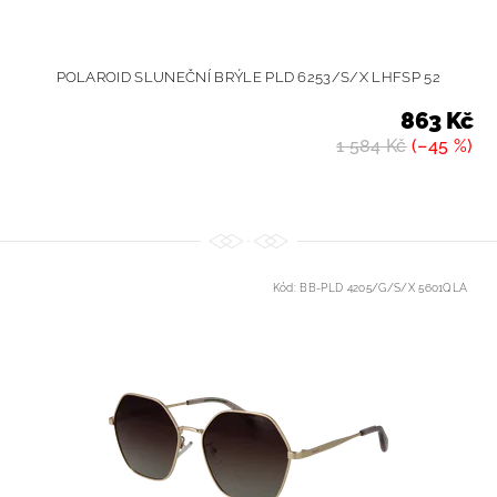
POLAROID SLUNEČNÍ BRÝLE PLD 6253/S/X LHFSP 52
863 Kč
1 584 Kč
(–45 %)
Kód:
BB-PLD 4205/G/S/X 5601QLA