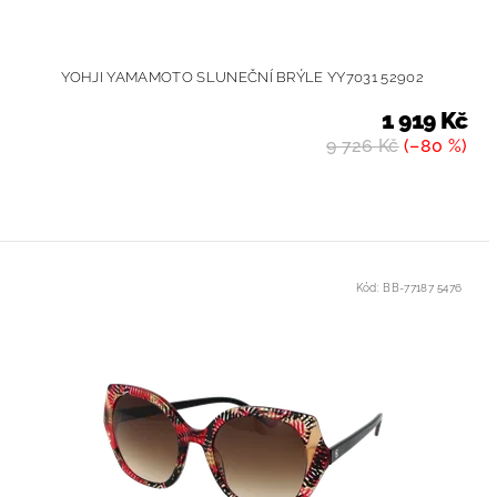
YOHJI YAMAMOTO SLUNEČNÍ BRÝLE YY7031 52902
1 919 Kč
9 726 Kč
(–80 %)
Kód:
BB-77187 5476