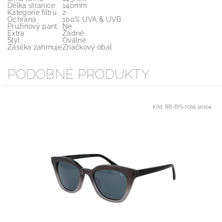
Délka stranice
140mm
Kategorie filtru
2
Ochrana
100% UVA & UVB
Pružinový pant
Ne
Extra
Žádné
Styl
Oválné
Zásilka zahrnuje
Značkový obal
PODOBNÉ PRODUKTY
Kód:
BB-BIS-7005 50104