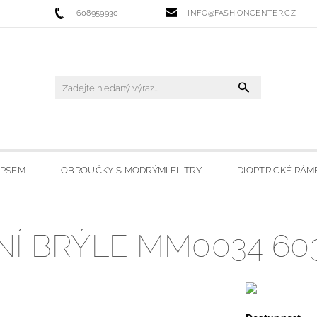
608959930
INFO@FASHIONCENTER.CZ
IPSEM
OBROUČKY S MODRÝMI FILTRY
DIOPTRICKÉ RÁM
 FILTRY
SLUNEČNÍ BRÝLE
LYŽAŘSKÉ BRÝLE
HO
Í BRÝLE MM0034 60
OBCHODU
MOJE OBLÍBENÉ