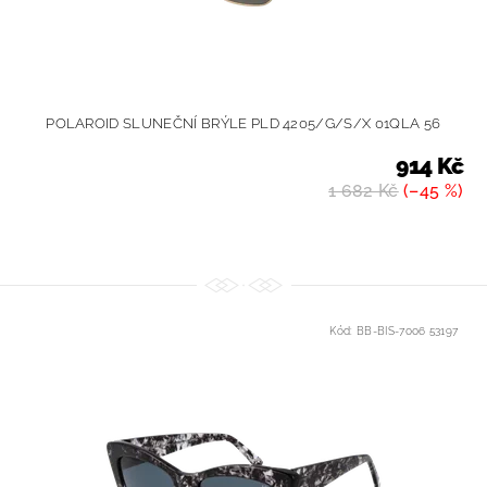
POLAROID SLUNEČNÍ BRÝLE PLD 4205/G/S/X 01QLA 56
914 Kč
1 682 Kč
(–45 %)
Kód:
BB-BIS-7006 53197