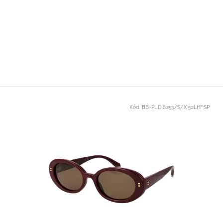
Kód:
BB-PLD 6253/S/X 52LHFSP