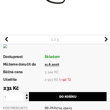
1
z 3
Dostupnost
Skladem
Můžeme doručit do
11.8.2026
Běžná cena
3 144 Kč
Ušetříte
2 913 Kč
(–92 %)
231 Kč
KÓD PRODUKTU
BB-PAR1704 49403