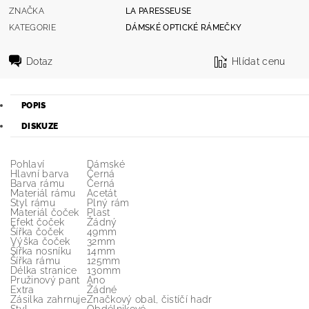
ZNAČKA
LA PARESSEUSE
KATEGORIE
DÁMSKÉ OPTICKÉ RÁMEČKY
Dotaz
Hlídat cenu
POPIS
DISKUZE
Pohlaví
Dámské
Hlavní barva
Černá
Barva rámu
Černá
Materiál rámu
Acetát
Styl rámu
Plný rám
Materiál čoček
Plast
Efekt čoček
Žádný
Šířka čoček
49mm
Výška čoček
32mm
Šířka nosníku
14mm
Šířka rámu
125mm
Délka stranice
130mm
Pružinový pant
Ano
Extra
Žádné
Zásilka zahrnuje
Značkový obal, čistíčí hadr