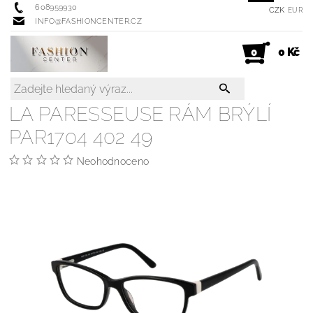
608959930
CZK
EUR
INFO@FASHIONCENTER.CZ
0 Kč
0
LA PARESSEUSE RÁM BRÝLÍ
PAR1704 402 49
Neohodnoceno