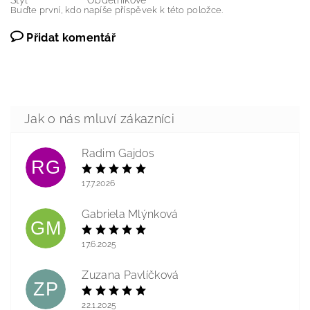
Styl
Obdélnikové
Buďte první, kdo napíše příspěvek k této položce.
Přidat komentář
Radim Gajdos
RG
17.7.2026
Gabriela Mlýnková
GM
17.6.2025
Zuzana Pavlíčková
ZP
22.1.2025