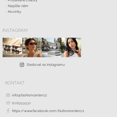
Prodávané značky
Napište nám
Novinky
INSTAGRAM
Sledovat na Instagramu
KONTAKT
info
@
fashioncenter.cz
608959930
https://www.facebook.com/fashioncenter.cz