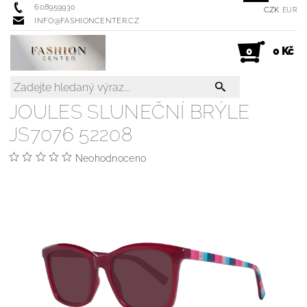
608959930
CZK
EUR
INFO@FASHIONCENTER.CZ
0 Kč
0
JOULES SLUNEČNÍ BRÝLE
JS7076 52208
Neohodnoceno