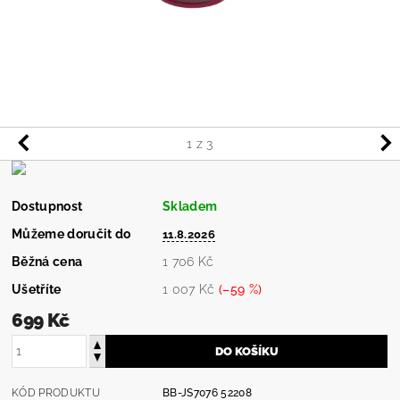
1
z 3
Dostupnost
Skladem
Můžeme doručit do
11.8.2026
Běžná cena
1 706 Kč
Ušetříte
1 007 Kč
(–59 %)
699 Kč
KÓD PRODUKTU
BB-JS7076 52208