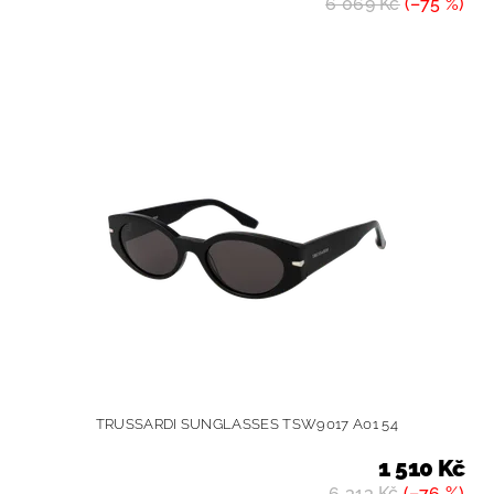
6 069 Kč
(–75 %)
TRUSSARDI SUNGLASSES TSW9017 A01 54
1 510 Kč
6 313 Kč
(–76 %)