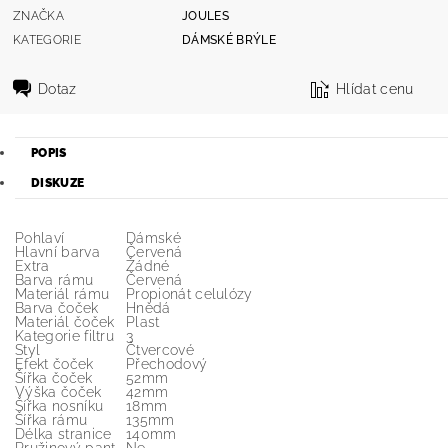
ZNAČKA
JOULES
KATEGORIE
DÁMSKÉ BRÝLE
Dotaz
Hlídat cenu
POPIS
DISKUZE
Pohlaví
Dámské
Hlavní barva
Červená
Extra
Žádné
Barva rámu
Červená
Materiál rámu
Propionát celulózy
Barva čoček
Hnědá
Materiál čoček
Plast
Kategorie filtru
3
Styl
Čtvercové
Efekt čoček
Přechodový
Šířka čoček
52mm
Výška čoček
42mm
Šířka nosníku
18mm
Šířka rámu
135mm
Délka stranice
140mm