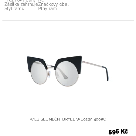
Pružinový pant
Ne
Zásilka zahrnuje
Značkový obal
Styl rámu
Plný rám
WEB SLUNEČNÍ BRÝLE WE0229 4905C
596 Kč