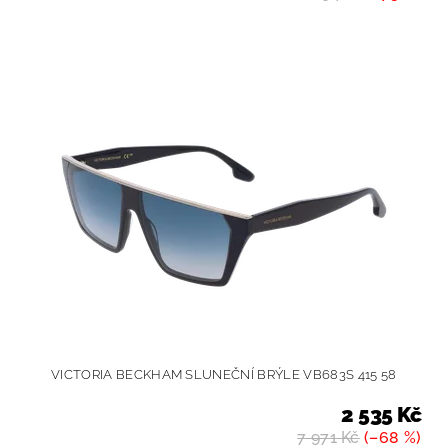
VICTORIA BECKHAM SLUNEČNÍ BRÝLE VB683S 415 58
2 535 Kč
7 971 Kč
(–68 %)