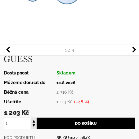
1
z 4
Dostupnost
Skladem
Můžeme doručit do
10.8.2026
Běžná cena
2 316 Kč
Ušetříte
1 113 Kč
(–48 %)
1 203 Kč
KÓD PRODUKTU
BB-GU3047 5384X