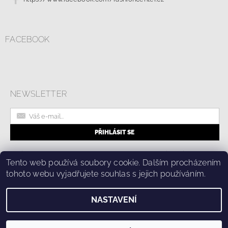
FACEBOOK
NEWSLETTER
|
Online formulář pro odstoupení od smlouvy
Kolik stojí doprava?
Tento web používá soubory cookie. Dalším procházením
|
Ochrana osobních údajů a cookies
tohoto webu vyjadřujete souhlas s jejich používáním.
NASTAVENÍ
2026 © Fashion Center, všechna práva vyhrazena