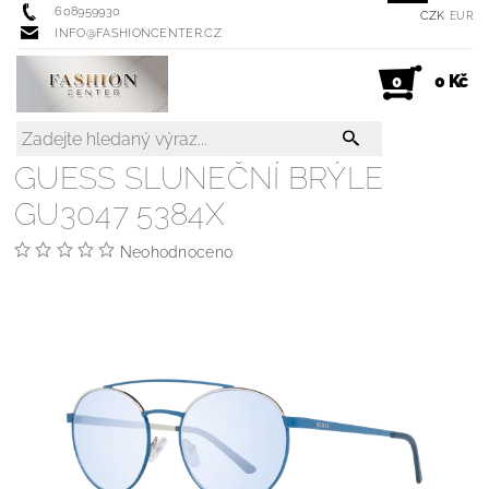
608959930
CZK
EUR
INFO@FASHIONCENTER.CZ
0 Kč
0
GUESS SLUNEČNÍ BRÝLE
GU3047 5384X
Neohodnoceno