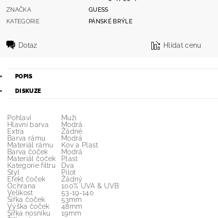
ZNAČKA
GUESS
KATEGORIE
PÁNSKÉ BRÝLE
Dotaz
Hlídat cenu
POPIS
DISKUZE
Pohlaví
Muži
Hlavní barva
Modrá
Extra
Žádné
Barva rámu
Modrá
Materiál rámu
Kov a Plast
Barva čoček
Modrá
Materiál čoček
Plast
Kategorie filtru
Dva
Styl
Pilot
Efekt čoček
Žádný
Ochrana
100% UVA & UVB
Velikost
53-19-140
Šířka čoček
53mm
Výška čoček
48mm
Šířka nosníku
19mm