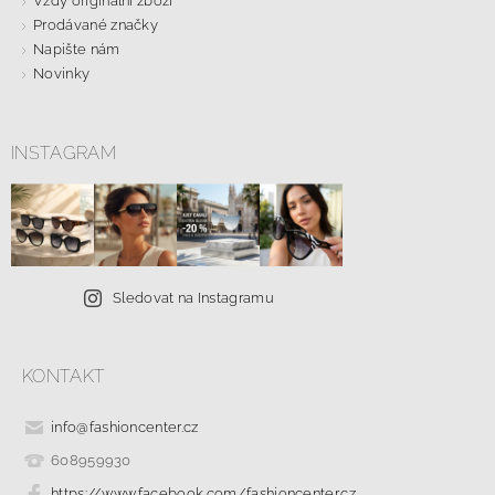
Vždy originální zboží
Prodávané značky
Napište nám
Novinky
INSTAGRAM
Sledovat na Instagramu
KONTAKT
info
@
fashioncenter.cz
608959930
https://www.facebook.com/fashioncenter.cz