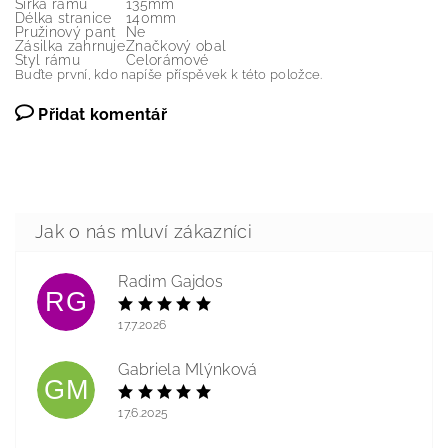
Šířka rámu
135mm
Délka stranice
140mm
Pružinový pant
Ne
Zásilka zahrnuje
Značkový obal
Styl rámu
Celorámové
Buďte první, kdo napíše příspěvek k této položce.
Přidat komentář
Radim Gajdos
RG
17.7.2026
Gabriela Mlýnková
GM
17.6.2025