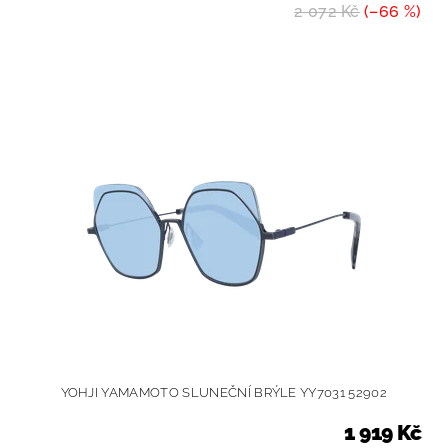
2 072 Kč
(–66 %)
YOHJI YAMAMOTO SLUNEČNÍ BRÝLE YY7031 52902
1 919 Kč