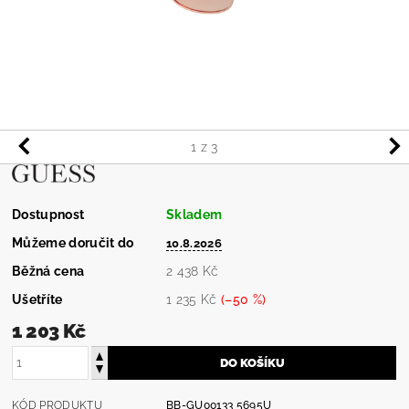
1
z 3
Dostupnost
Skladem
Můžeme doručit do
10.8.2026
Běžná cena
2 438 Kč
Ušetříte
1 235 Kč
(–50 %)
1 203 Kč
KÓD PRODUKTU
BB-GU00133 5695U