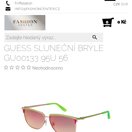
608959930
CZK
EUR
INFO@FASHIONCENTER.CZ
0 Kč
0
GUESS SLUNEČNÍ BRÝLE
GU00133 95U 56
Neohodnoceno