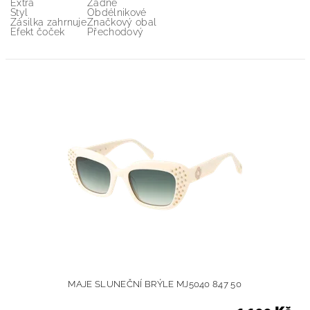
Extra
Žádné
Styl
Obdélnikové
Zásilka zahrnuje
Značkový obal
Efekt čoček
Přechodový
MAJE SLUNEČNÍ BRÝLE MJ5040 847 50