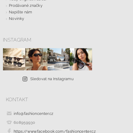
Prodávané značky
Napište nám
Novinky
INSTAGRAM
Sledovat na Instagramu
KONTAKT
info
@
fashioncenter.cz
608959930
https://www.facebook.com/fashioncenter.cz