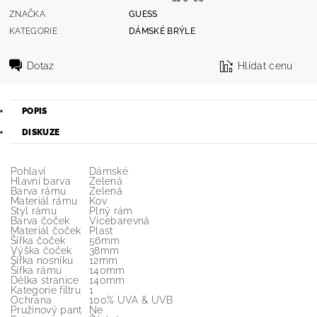
ZNAČKA
GUESS
KATEGORIE
DÁMSKÉ BRÝLE
Dotaz
Hlídat cenu
POPIS
DISKUZE
Pohlaví
Dámské
Hlavní barva
Zelená
Barva rámu
Zelená
Materiál rámu
Kov
Styl rámu
Plný rám
Barva čoček
Vícebarevná
Materiál čoček
Plast
Šířka čoček
56mm
Výška čoček
38mm
Šířka nosníku
12mm
Šířka rámu
140mm
Délka stranice
140mm
Kategorie filtru
1
Ochrana
100% UVA & UVB
Pružinový pant
Ne