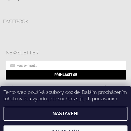
FACEBOOK
NEWSLETTER
|
Online formulář pro odstoupení od smlouvy
Kolik stojí doprava?
|
Tento web používá soubory cookie. Dalším procházením
Ochrana osobních údajů a cookies
tohoto webu vyjadřujete souhlas s jejich používáním.
NASTAVENÍ
2026 © Fashion Center, všechna práva vyhrazena