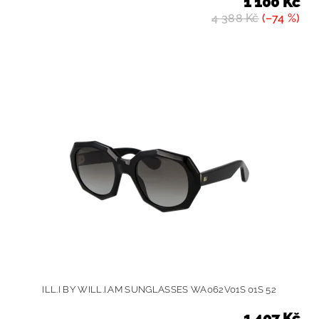
1 100 Kč
4 388 Kč
(–74 %)
ILL.I BY WILL.I.AM SUNGLASSES WA062V01S 01S 52
1 407 Kč