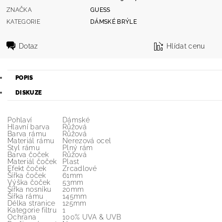
ZNAČKA
GUESS
KATEGORIE
DÁMSKÉ BRÝLE
Dotaz
Hlídat cenu
POPIS
DISKUZE
Pohlaví
Dámské
Hlavní barva
Růžová
Barva rámu
Růžová
Materiál rámu
Nerezová ocel
Styl rámu
Plný rám
Barva čoček
Růžová
Materiál čoček
Plast
Efekt čoček
Zrcadlové
Šířka čoček
61mm
Výška čoček
53mm
Šířka nosníku
20mm
Šířka rámu
145mm
Délka stranice
125mm
Kategorie filtru
1
Ochrana
100% UVA & UVB