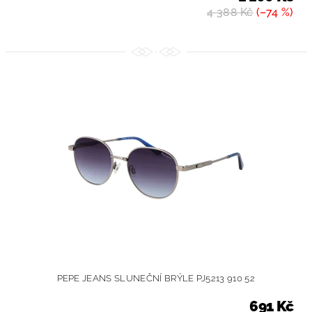
4 388 Kč
(–74 %)
PEPE JEANS SLUNEČNÍ BRÝLE PJ5213 910 52
691 Kč