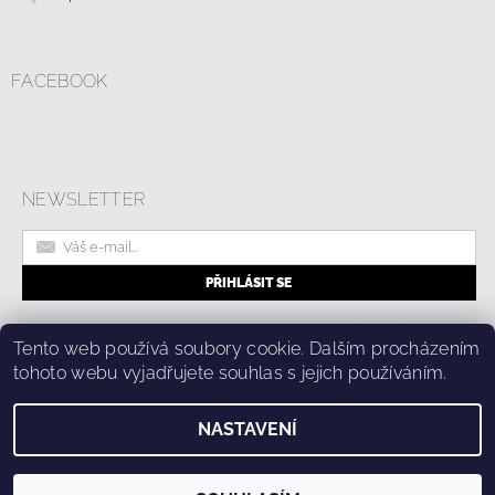
FACEBOOK
NEWSLETTER
|
Online formulář pro odstoupení od smlouvy
Kolik stojí doprava?
|
Tento web používá soubory cookie. Dalším procházením
Ochrana osobních údajů a cookies
tohoto webu vyjadřujete souhlas s jejich používáním.
NASTAVENÍ
2026 © Fashion Center, všechna práva vyhrazena