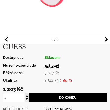
1
z 3
Dostupnost
Skladem
Můžeme doručit do
11.8.2026
Běžná cena
3 047 Kč
Ušetříte
1 844 Kč
(–60 %)
1 203 Kč
KÓD PRODUKTU
BB-GU00130 6172U