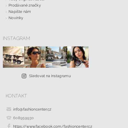
Prodávané značky
Napište nám
Novinky
INSTAGRAM
Sledovat na Instagramu
KONTAKT
info
@
fashioncenter.cz
608959930
https://www.facebook.com/fashioncenter.cz