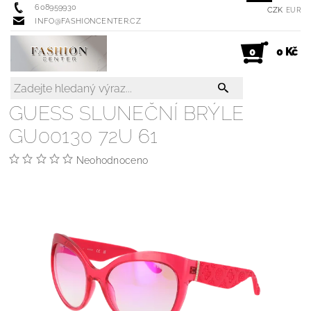
608959930
CZK
EUR
INFO@FASHIONCENTER.CZ
0 Kč
0
GUESS SLUNEČNÍ BRÝLE
GU00130 72U 61
Neohodnoceno