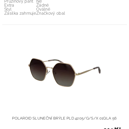
Pružinový pant
Ne
Extra
Žádné
Styl
Oválné
Zásilka zahrnuje
Značkový obal
POLAROID SLUNEČNÍ BRÝLE PLD 4205/G/S/X 01QLA 56