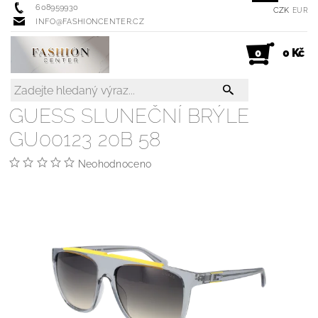
608959930
CZK
EUR
INFO@FASHIONCENTER.CZ
0 Kč
0
GUESS SLUNEČNÍ BRÝLE
GU00123 20B 58
Neohodnoceno