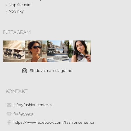
Napište nám
Novinky
INSTAGRAM
Sledovat na Instagramu
KONTAKT
info
@
fashioncenter.cz
608959930
https://www.facebook.com/fashioncenter.cz