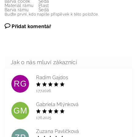
Barva čoček
Šedá
Materiál rámu
Plast
Barva rámu
Šedá
Buďte první, kdo napíše příspěvek k této položce.
Přidat komentář
Radim Gajdos
RG
17.7.2026
Gabriela Mlýnková
GM
17.6.2025
Zuzana Pavlíčková