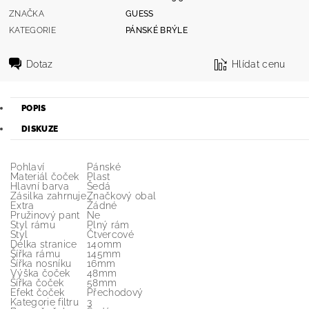
ZNAČKA
GUESS
KATEGORIE
PÁNSKÉ BRÝLE
Dotaz
Hlídat cenu
POPIS
DISKUZE
Pohlaví
Pánské
Materiál čoček
Plast
Hlavní barva
Šedá
Zásilka zahrnuje
Značkový obal
Extra
Žádné
Pružinový pant
Ne
Styl rámu
Plný rám
Styl
Čtvercové
Délka stranice
140mm
Šířka rámu
145mm
Šířka nosníku
16mm
Výška čoček
48mm
Šířka čoček
58mm
Efekt čoček
Přechodový
Kategorie filtru
3