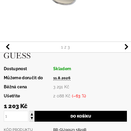
1
z 3
Dostupnost
Skladem
Můžeme doručit do
11.8.2026
Běžná cena
3 291 Kč
Ušetříte
2 088 Kč
(–63 %)
1 203 Kč
KÓD PRODUKTU
BB-GU00123 5820B