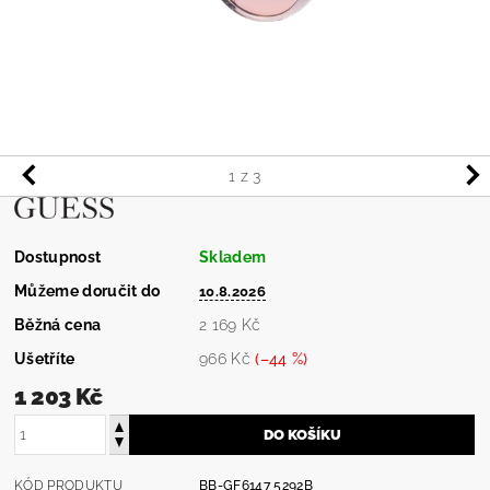
1
z 3
Dostupnost
Skladem
Můžeme doručit do
10.8.2026
Běžná cena
2 169 Kč
Ušetříte
966 Kč
(–44 %)
1 203 Kč
KÓD PRODUKTU
BB-GF6147 5292B