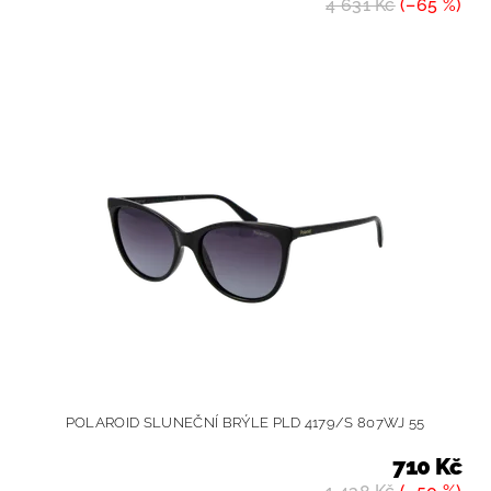
4 631 Kč
(–65 %)
POLAROID SLUNEČNÍ BRÝLE PLD 4179/S 807WJ 55
710 Kč