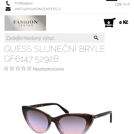
608959930
CZK
EUR
INFO@FASHIONCENTER.CZ
0 Kč
0
GUESS SLUNEČNÍ BRÝLE
GF6147 5292B
Neohodnoceno