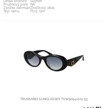
Délka stranice
145mm
Pružinový pant
Ne
Zásilka zahrnuje
Značkový obal
Styl rámu
Plný rám
TRUSSARDI SUNGLASSES TSW9094 A02 53