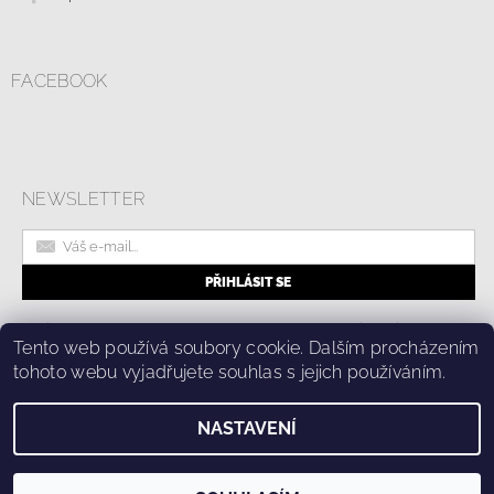
FACEBOOK
NEWSLETTER
|
Online formulář pro odstoupení od smlouvy
Kolik stojí doprava?
|
Tento web používá soubory cookie. Dalším procházením
Ochrana osobních údajů a cookies
tohoto webu vyjadřujete souhlas s jejich používáním.
NASTAVENÍ
2026 © Fashion Center, všechna práva vyhrazena