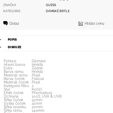
ZNAČKA
GUESS
KATEGORIE
DÁMSKÉ BRÝLE
Dotaz
Hlídat cenu
POPIS
DISKUZE
Pohlaví
Dámské
Hlavní barva
Hnědá
Extra
Žádné
Barva rámu
Hnědá
Materiál rámu
Plast
Barva čoček
Fialová
Materiál čoček
Plast
Kategorie filtru
2
Styl
Kočičí
Efekt čoček
Přechodový
Ochrana
100% UVA & UVB
Šířka čoček
52mm
Výška čoček
41mm
Šířka nosníku
20mm
Šířka rámu
140mm