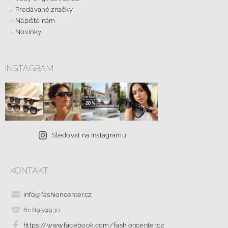
Prodávané značky
Napište nám
Novinky
INSTAGRAM
Sledovat na Instagramu
KONTAKT
info
@
fashioncenter.cz
608959930
https://www.facebook.com/fashioncenter.cz