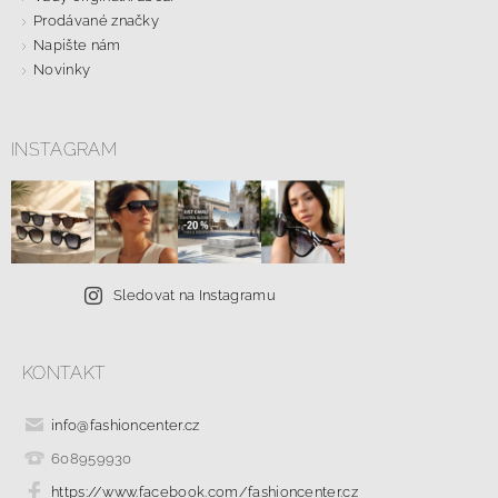
Prodávané značky
Napište nám
Novinky
INSTAGRAM
Sledovat na Instagramu
KONTAKT
info
@
fashioncenter.cz
608959930
https://www.facebook.com/fashioncenter.cz