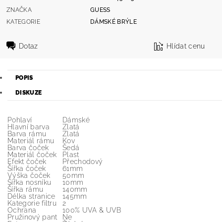
ZNAČKA
GUESS
KATEGORIE
DÁMSKÉ BRÝLE
Dotaz
Hlídat cenu
POPIS
DISKUZE
Pohlaví
Dámské
Hlavní barva
Zlatá
Barva rámu
Zlatá
Materiál rámu
Kov
Barva čoček
Šedá
Materiál čoček
Plast
Efekt čoček
Přechodový
Šířka čoček
61mm
Výška čoček
50mm
Šířka nosníku
10mm
Šířka rámu
140mm
Délka stranice
145mm
Kategorie filtru
2
Ochrana
100% UVA & UVB
Pružinový pant
Ne