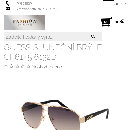
608959930
CZK
EUR
INFO@FASHIONCENTER.CZ
0 Kč
0
GUESS SLUNEČNÍ BRÝLE
GF6145 6132B
Neohodnoceno