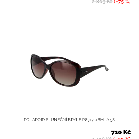
2 803 Kč
(–75 %)
POLAROID SLUNEČNÍ BRÝLE P8317 0BMLA 58
710 Kč