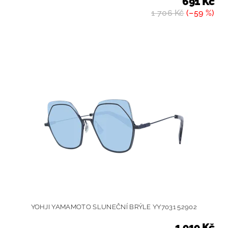
691 Kč
1 706 Kč
(–59 %)
YOHJI YAMAMOTO SLUNEČNÍ BRÝLE YY7031 52902
1 919 Kč