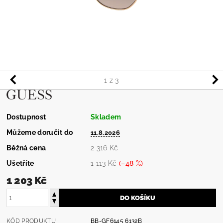
1
z 3
Dostupnost
Skladem
Můžeme doručit do
11.8.2026
Běžná cena
2 316 Kč
Ušetříte
1 113 Kč
(–48 %)
1 203 Kč
KÓD PRODUKTU
BB-GF6145 6132B