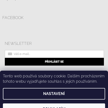
FACEBOOK
NEWSLETTER
|
Online formulář pro odstoupení od smlouvy
Kolik stojí doprava?
|
Tento web používá soubory cookie. Dalším procházením
Ochrana osobních údajů a cookies
tohoto webu vyjadřujete souhlas s jejich používáním.
NASTAVENÍ
2026 © Fashion Center, všechna práva vyhrazena