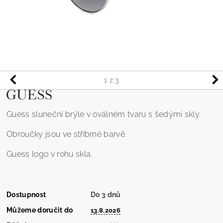
1
z 3
Guess sluneční brýle v oválném tvaru s šedými skly.
Obroučky jsou ve stříbrné barvě.
Guess logo v rohu skla.
Dostupnost
Do 3 dnů
Můžeme doručit do
13.8.2026