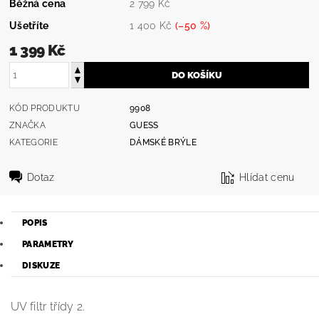
Běžná cena
2 799 Kč
Ušetříte
1 400 Kč
(–50 %)
1 399 Kč
KÓD PRODUKTU
9908
ZNAČKA
GUESS
KATEGORIE
DÁMSKÉ BRÝLE
Dotaz
Hlídat cenu
POPIS
PARAMETRY
DISKUZE
UV filtr třídy 2.