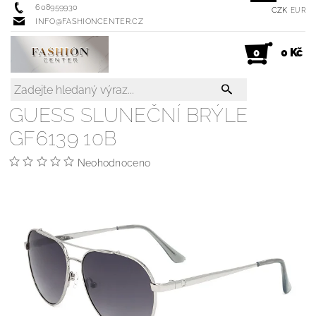
608959930
CZK
EUR
INFO@FASHIONCENTER.CZ
0 Kč
0
GUESS SLUNEČNÍ BRÝLE
GF6139 10B
Neohodnoceno