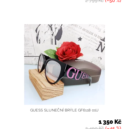
2 799 Kč
(–50 %)
GUESS SLUNEČNÍ BRÝLE GF6118 01U
1 350 Kč
2 490 Kč
(–45 %)