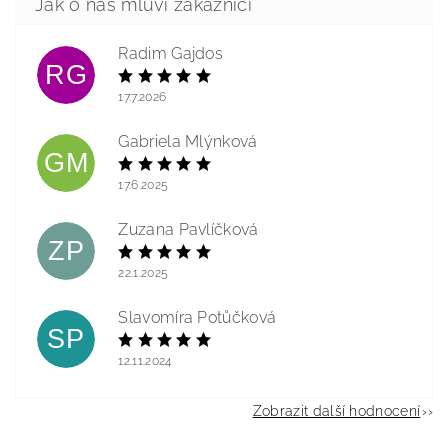
Radim Gajdos
RG
17.7.2026
Gabriela Mlýnková
GM
17.6.2025
Zuzana Pavlíčková
ZP
22.1.2025
Slavomíra Potůčková
SP
12.11.2024
Zobrazit další hodnocení