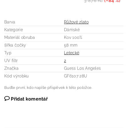
3 876 Kč
(–84 %)
Barva
Růžové zlato
Kategorie
Dámské
Materiál obruba
Kov 100%
šířka čočky
58 mm
Typ
Letecké
UV filtr
2
Značka
Guess Los Angeles
Kód výrobku
GF6107 28U
Buďte první, kdo napíše příspěvek k této položce.
Přidat komentář