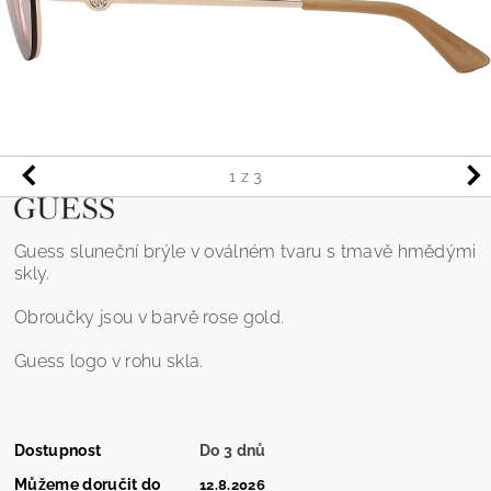
1
z 3
Guess sluneční brýle v oválném tvaru s tmavě hmědými
skly.
Obroučky jsou v barvě rose gold.
Guess logo v rohu skla.
Dostupnost
Do 3 dnů
Můžeme doručit do
12.8.2026