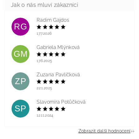
Radim Gajdos
RG
17.7.2026
Gabriela Mlýnková
GM
17.6.2025
Zuzana Pavlíčková
ZP
22.1.2025
Slavomíra Potůčková
SP
12.11.2024
Zobrazit další hodnocení