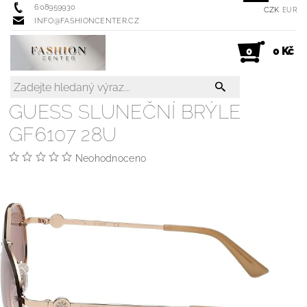
608959930
CZK
EUR
INFO@FASHIONCENTER.CZ
0 Kč
0
GUESS SLUNEČNÍ BRÝLE
GF6107 28U
Neohodnoceno