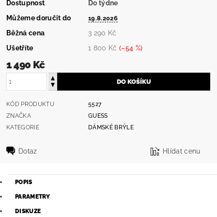
Dostupnost
Do týdne
Můžeme doručit do
19.8.2026
Běžná cena
3 290 Kč
Ušetříte
1 800 Kč
(–54 %)
1 490 Kč
KÓD PRODUKTU
5527
ZNAČKA
GUESS
KATEGORIE
DÁMSKÉ BRÝLE
Dotaz
Hlídat cenu
POPIS
PARAMETRY
DISKUZE