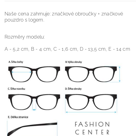
Naše cena zahrnuje: značkové obroučky + značkové
pouzdro s logem.
Rozměry modelu:
A - 5,2 cm, B - 4 cm, C - 1,6 cm, D - 13,5 cm, E - 14 cm