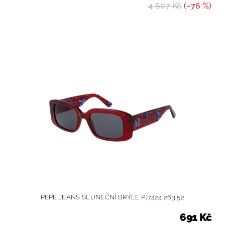
4 607 Kč
(–76 %)
PEPE JEANS SLUNEČNÍ BRÝLE PJ7424 263 52
691 Kč