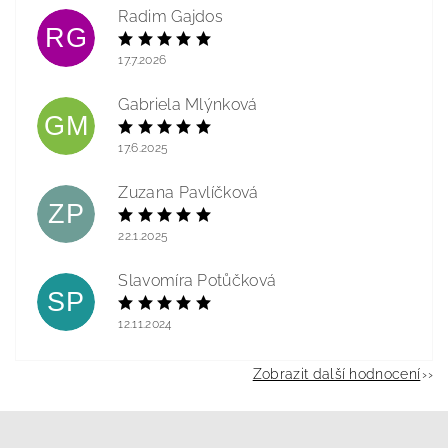
Radim Gajdos
RG
17.7.2026
Gabriela Mlýnková
GM
17.6.2025
Zuzana Pavlíčková
ZP
22.1.2025
Slavomíra Potůčková
SP
12.11.2024
Zobrazit další hodnocení