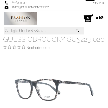
608959930
CZK
EUR
INFO@FASHIONCENTER.CZ
0 Kč
0
GUESS OBROUČKY GU5223 020
Neohodnoceno