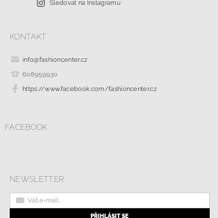
Sledovat na Instagramu
KONTAKT
info
@
fashioncenter.cz
608959930
https://www.facebook.com/fashioncenter.cz
FACEBOOK
NEWSLETTER