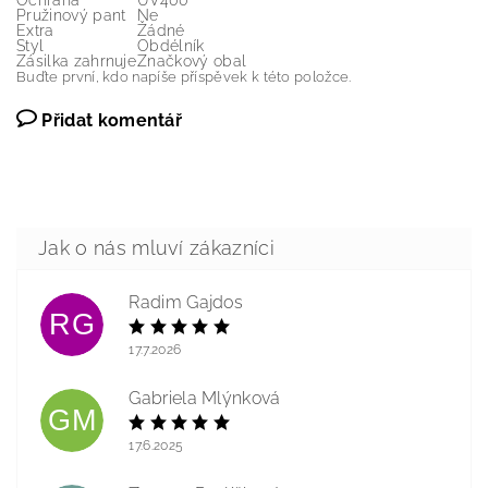
Ochrana
UV400
Pružinový pant
Ne
Extra
Žádné
Styl
Obdélník
Zásilka zahrnuje
Značkový obal
Buďte první, kdo napíše příspěvek k této položce.
Přidat komentář
Radim Gajdos
RG
17.7.2026
Gabriela Mlýnková
GM
17.6.2025