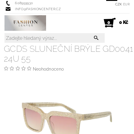
608959930
CZK
EUR
INFO@FASHIONCENTER.CZ
0 Kč
0
GCDS SLUNEČNÍ BRÝLE GD0041
24U 55
Neohodnoceno