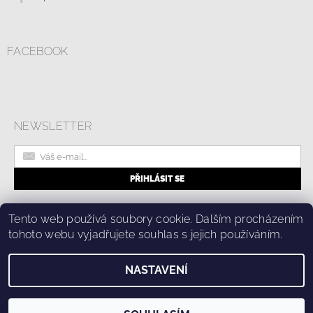
FACEBOOK
NEWSLETTER
|
Online formulář pro odstoupení od smlouvy
Kolik stojí doprava?
Tento web používá soubory cookie. Dalším procházením
|
Ochrana osobních údajů a cookies
tohoto webu vyjadřujete souhlas s jejich používáním.
NASTAVENÍ
2026 © Fashion Center, všechna práva vyhrazena