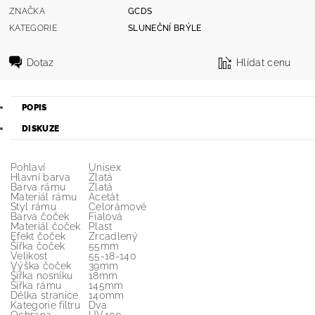
ZNAČKA
GCDS
KATEGORIE
SLUNEČNÍ BRÝLE
Dotaz
Hlídat cenu
POPIS
DISKUZE
Pohlaví
Unisex
Hlavní barva
Zlatá
Barva rámu
Zlatá
Materiál rámu
Acetát
Styl rámu
Celorámové
Barva čoček
Fialová
Materiál čoček
Plast
Efekt čoček
Zrcadlený
Šířka čoček
55mm
Velikost
55-18-140
Výška čoček
39mm
Šířka nosníku
18mm
Šířka rámu
145mm
Délka stranice
140mm
Kategorie filtru
Dva