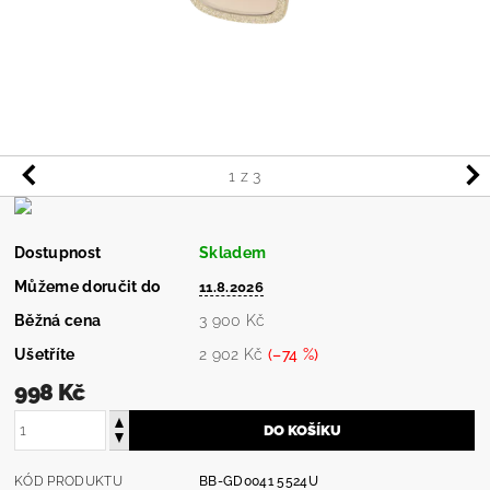
1
z 3
Dostupnost
Skladem
Můžeme doručit do
11.8.2026
Běžná cena
3 900 Kč
Ušetříte
2 902 Kč
(–74 %)
998 Kč
KÓD PRODUKTU
BB-GD0041 5524U