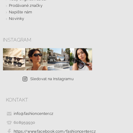
Prodávané značky
Napište nám
Novinky
INSTAGRAM
Sledovat na Instagramu
KONTAKT
info
@
fashioncenter.cz
608959930
https://www.facebook.com/fashioncenter.cz