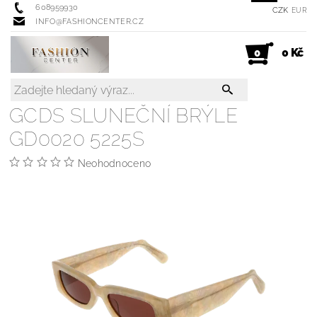
608959930
CZK
EUR
INFO@FASHIONCENTER.CZ
0 Kč
0
GCDS SLUNEČNÍ BRÝLE
GD0020 5225S
Neohodnoceno