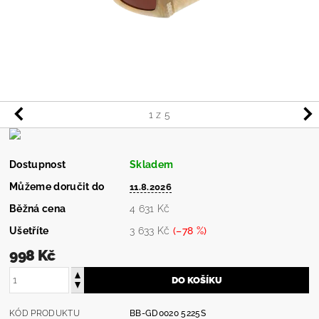
1
z 5
Dostupnost
Skladem
Můžeme doručit do
11.8.2026
Běžná cena
4 631 Kč
Ušetříte
3 633 Kč
(–78 %)
998 Kč
KÓD PRODUKTU
BB-GD0020 5225S