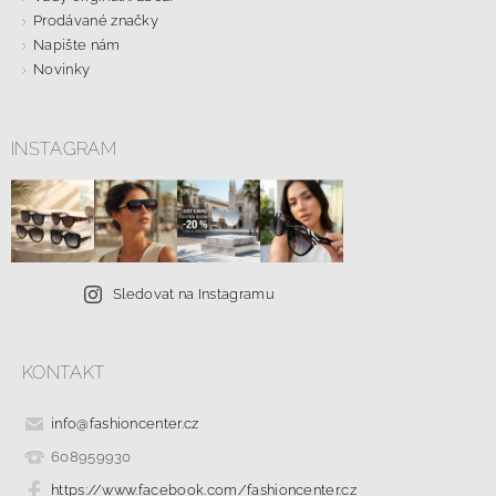
Prodávané značky
Napište nám
Novinky
INSTAGRAM
Sledovat na Instagramu
KONTAKT
info
@
fashioncenter.cz
608959930
https://www.facebook.com/fashioncenter.cz