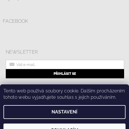
FACEBOOK
NEWSLETTER
|
Online formulář pro odstoupení od smlouvy
Kolik stojí doprava?
Tento web používá soubory cookie. Dalším procházením
|
Ochrana osobních údajů a cookies
tohoto webu vyjadřujete souhlas s jejich používáním.
NASTAVENÍ
2026 © Fashion Center, všechna práva vyhrazena