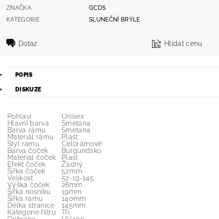
ZNAČKA
GCDS
KATEGORIE
SLUNEČNÍ BRÝLE
Dotaz
Hlídat cenu
POPIS
DISKUZE
Pohlaví
Unisex
Hlavní barva
Smetana
Barva rámu
Smetana
Materiál rámu
Plast
Styl rámu
Celorámové
Barva čoček
Burgundsko
Materiál čoček
Plast
Efekt čoček
Žádný
Šířka čoček
52mm
Velikost
52-19-145
Výška čoček
28mm
Šířka nosníku
19mm
Šířka rámu
140mm
Délka stranice
145mm
Kategorie filtru
Tři