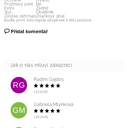
Ochrana
UV400
Pružinový pant
Ne
Extra
Žádné
Styl
Obdélník
Zásilka zahrnuje
Značkový obal
Buďte první, kdo napíše příspěvek k této položce.
Přidat komentář
Radim Gajdos
RG
17.7.2026
Gabriela Mlýnková
GM
17.6.2025