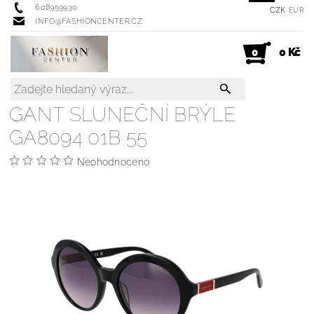
608959930
CZK
EUR
INFO@FASHIONCENTER.CZ
0 Kč
0
GANT SLUNEČNÍ BRÝLE
GA8094 01B 55
Neohodnoceno