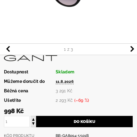
1
z 3
Dostupnost
Skladem
Můžeme doručit do
11.8.2026
Běžná cena
3 291 Kč
Ušetříte
2 293 Kč
(–69 %)
998 Kč
KÓD PRODUKTU
BB-GA8094 5501B