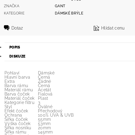
ZNAČKA
GANT
KATEGORIE
DÁMSKÉ BRÝLE
Dotaz
Hlídat cenu
POPIS
DISKUZE
Pohlaví
Dámské
Hlavní barva
Černá
Extra
Žádné
Barva rámu
Černá
Materiál rámu
Acetát
Barva čoček
Fialová
Materiál čoček
Plast
Kategorie filtru
3
Styl
Oválné
Efekt čoček
Přechodový
Ochrana
100% UVA & UVB
Šířka čoček
55mm
Výška čoček
53mm
Šířka nosníku
20mm
Šířka rámu
145mm