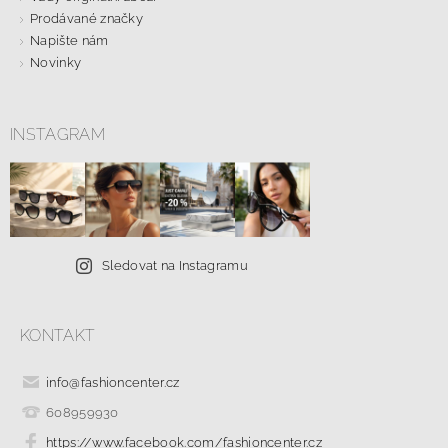
Prodávané značky
Napište nám
Novinky
INSTAGRAM
Sledovat na Instagramu
KONTAKT
info
@
fashioncenter.cz
608959930
https://www.facebook.com/fashioncenter.cz