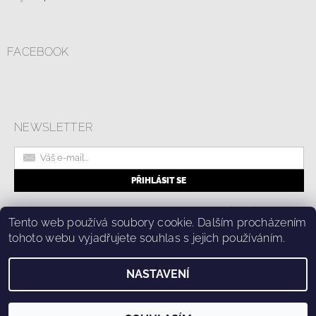
FACEBOOK
NEWSLETTER
|
Online formulář pro odstoupení od smlouvy
Kolik stojí doprava?
|
Tento web používá soubory cookie. Dalším procházením
Ochrana osobních údajů a cookies
tohoto webu vyjadřujete souhlas s jejich používáním.
NASTAVENÍ
2026 © Fashion Center, všechna práva vyhrazena