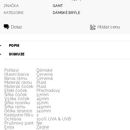
ZNAČKA
GANT
KATEGORIE
DÁMSKÉ BRÝLE
Dotaz
Hlídat cenu
POPIS
DISKUZE
Pohlaví
Dámské
Hlavní barva
Červená
Barva rámu
Červená
Materiál rámu
Plast
Materiál čoček
Plast
Efekt čoček
Přechodový
Šířka čoček
57mm
Výška čoček
45mm
Šířka nosníku
15mm
Šířka rámu
145mm
Délka stranice
140mm
Kategorie filtru
2
Ochrana
100% UVA & UVB
Pružinový pant
Ne
Extra
Žádné