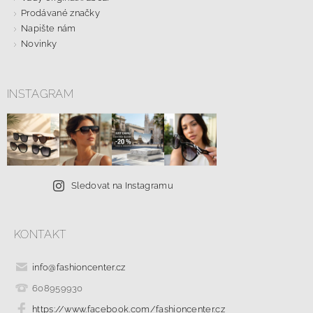
Prodávané značky
Napište nám
Novinky
INSTAGRAM
Sledovat na Instagramu
KONTAKT
info
@
fashioncenter.cz
608959930
https://www.facebook.com/fashioncenter.cz