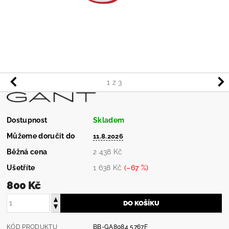
1
z 3
Dostupnost
Skladem
Můžeme doručit do
11.8.2026
Běžná cena
2 438 Kč
Ušetříte
1 638 Kč
(–67 %)
800 Kč
KÓD PRODUKTU
BB-GA8084 5767F