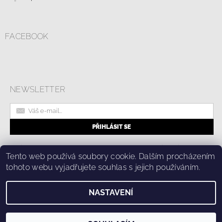
FACEBOOK
NEWSLETTER
|
Online formulář pro odstoupení od smlouvy
Kolik stojí doprava?
|
Tento web používá soubory cookie. Dalším procházením
Ochrana osobních údajů a cookies
tohoto webu vyjadřujete souhlas s jejich používáním.
NASTAVENÍ
2026 © Fashion Center, všechna práva vyhrazena