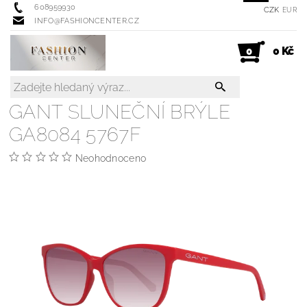
608959930
CZK
EUR
INFO@FASHIONCENTER.CZ
0 Kč
0
GANT SLUNEČNÍ BRÝLE
GA8084 5767F
Neohodnoceno