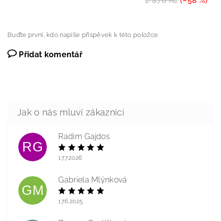
2 876 Kč
(–58 %)
Buďte první, kdo napíše příspěvek k této položce.
Přidat komentář
Radim Gajdos
RG
17.7.2026
Gabriela Mlýnková
GM
17.6.2025