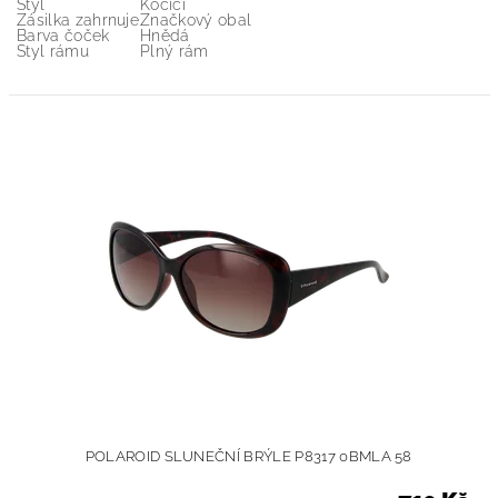
Styl
Kočičí
Zásilka zahrnuje
Značkový obal
Barva čoček
Hnědá
Styl rámu
Plný rám
POLAROID SLUNEČNÍ BRÝLE P8317 0BMLA 58