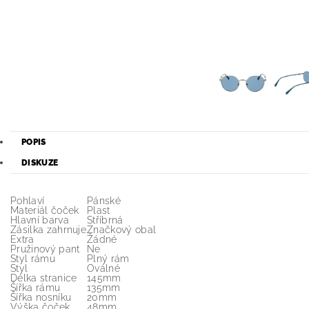
POPIS
DISKUZE
Pohlaví
Pánské
Materiál čoček
Plast
Hlavní barva
Stříbrná
Zásilka zahrnuje
Značkový obal
Extra
Žádné
Pružinový pant
Ne
Styl rámu
Plný rám
Styl
Oválné
Délka stranice
145mm
Šířka rámu
135mm
Šířka nosníku
20mm
Výška čoček
48mm