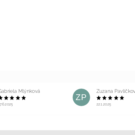
Gabriela Mlýnková
Zuzana Pavlíčko
ZP
7.6.2025
22.1.2025