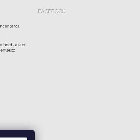
FACEBOOK
oncenter.cz
0
w.facebook.co
enter.cz
dajů a cookies