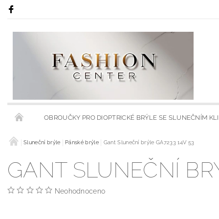
OBROUČKY PRO DIOPTRICKÉ BRÝLE SE SLUNEČNÍM KL
RÁMY S KLIPSY NA SLUNEČNÍ BRÝLE
Sluneční brýle
Pánské brýle
Gant Sluneční brýle GA7233 14V 53
RÁMCE S MODRÝMI
GANT SLUNEČNÍ BRÝ
OBCHODNÍ PODMÍNKY
KONTAKTY
HODNOCENÍ 
Neohodnoceno