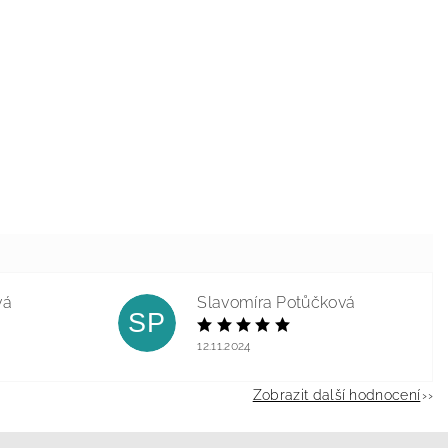
vá
Slavomíra Potůčková
SP
12.11.2024
Zobrazit další hodnocení