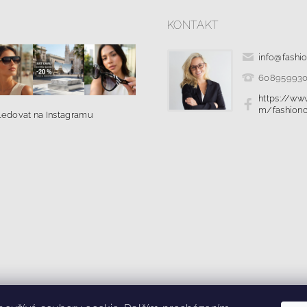
KONTAKT
info
@
fashi
60895993
https://ww
m/fashionc
ledovat na Instagramu
|
|
ř pro odstoupení od smlouvy
Kolik stojí doprava?
Ochrana osobních ú