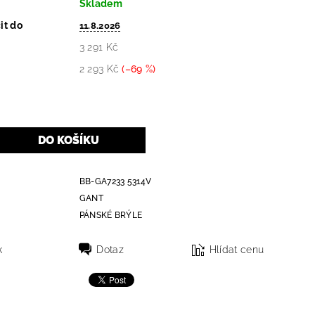
Skladem
it do
11.8.2026
3 291 Kč
2 293 Kč
(–69 %)
BB-GA7233 5314V
GANT
PÁNSKÉ BRÝLE
k
Dotaz
Hlídat cenu