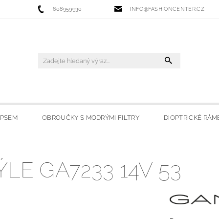
608959930
INFO@FASHIONCENTER.CZ
IPSEM
OBROUČKY S MODRÝMI FILTRY
DIOPTRICKÉ RÁM
 FILTRY
SLUNEČNÍ BRÝLE
LYŽAŘSKÉ BRÝLE
HO
LE GA7233 14V 53
OBCHODU
MOJE OBLÍBENÉ