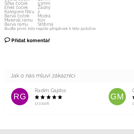
Šířka čoček
53mm
Efekt čoček
Žádný
Kategorie filtru
2
Barva čoček
Modrá
Materiál rámu
Kov
Barva rámu
Stříbrná
Buďte první, kdo napíše příspěvek k této položce.
Přidat komentář
Radim Gajdos
RG
GM
17.7.2026
1