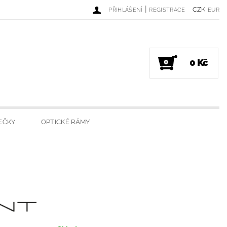
|
CZK
PŘIHLÁŠENÍ
REGISTRACE
EUR
0 Kč
0
EČKY
OPTICKÉ RÁMY
DINKY
LUXUSNÍ SVÍČKY