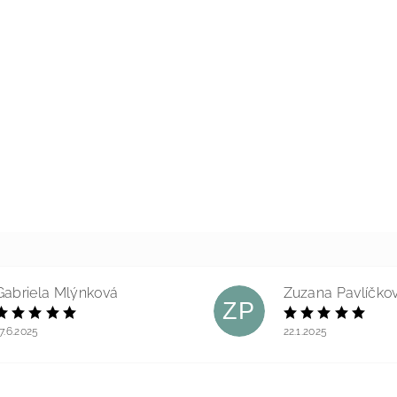
Gabriela Mlýnková
Zuzana Pavlíčko
ZP
7.6.2025
22.1.2025