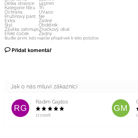
Délka stranice
145mm
Kategorie filtru
Tři
Ochrana
UV400
Pružinový pant
Ne
Extra
Žádné
Styl
Obdélník
Zásilka zahrnuje
Značkový obal
Efekt čoček
Žádný
Buďte první, kdo napíše příspěvek k této položce.
Přidat komentář
Radim Gajdos
RG
GM
17.7.2026
1