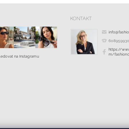
KONTAKT
info
@
fashi
60895993
https://ww
m/fashionc
ledovat na Instagramu