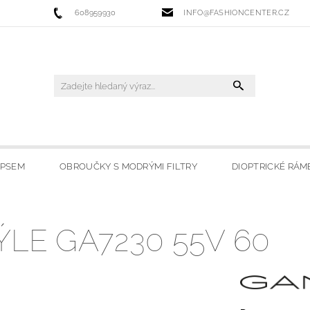
608959930
INFO@FASHIONCENTER.CZ
IPSEM
OBROUČKY S MODRÝMI FILTRY
DIOPTRICKÉ RÁM
 FILTRY
SLUNEČNÍ BRÝLE
LYŽAŘSKÉ BRÝLE
HO
LE GA7230 55V 60
OBCHODU
MOJE OBLÍBENÉ