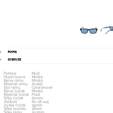
POPIS
DISKUZE
Pohlaví
Muži
Hlavní barva
Modrá
Barva rámu
Modrá
Materiál rámu
Acetát
Styl rámu
Celorámové
Barva čoček
Modrá
Materiál čoček
Plast
Šířka čoček
60mm
Velikost
60-18-145
Výška čoček
39mm
Šířka nosníku
18mm
Šířka rámu
150mm