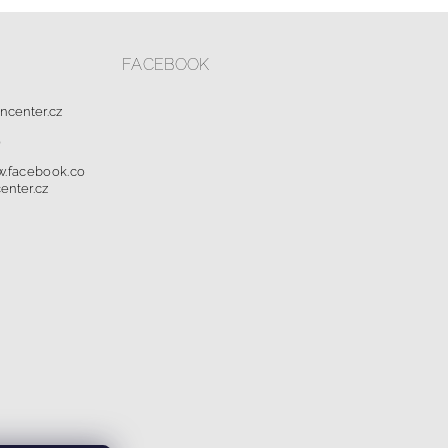
FACEBOOK
oncenter.cz
0
w.facebook.co
enter.cz