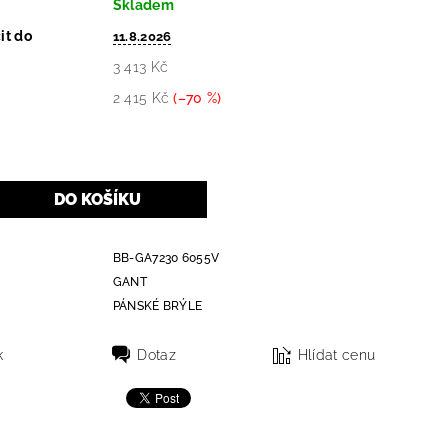
Skladem
it do
11.8.2026
3 413 Kč
2 415 Kč
(–70 %)
BB-GA7230 6055V
GANT
PÁNSKÉ BRÝLE
k
Dotaz
Hlídat cenu