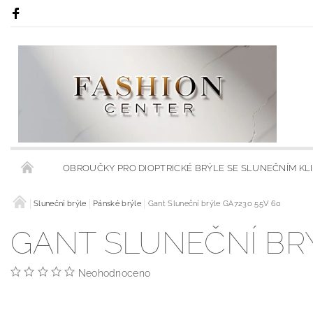
OBROUČKY PRO DIOPTRICKÉ BRÝLE SE SLUNEČNÍM KL
RÁMY S KLIPSY NA SLUNEČNÍ BRÝLE
Sluneční brýle
Pánské brýle
Gant Sluneční brýle GA7230 55V 60
RÁMCE S MODRÝMI
GANT SLUNEČNÍ BRÝ
OBCHODNÍ PODMÍNKY
KONTAKTY
HODNOCENÍ 
Neohodnoceno