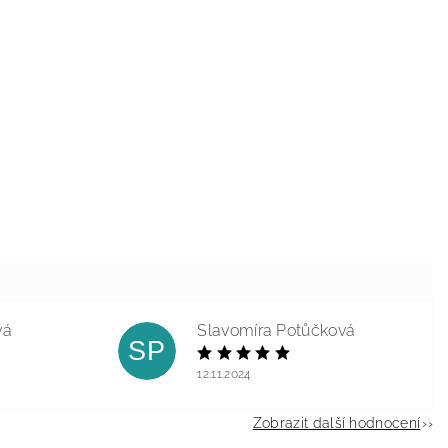
vá
Slavomíra Potůčková
SP
12.11.2024
Zobrazit další hodnocení