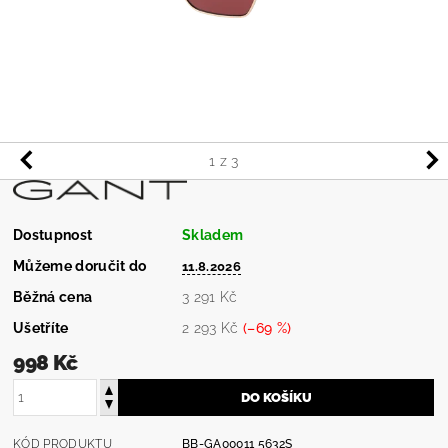
1
z 3
Dostupnost
Skladem
Můžeme doručit do
11.8.2026
Běžná cena
3 291 Kč
Ušetříte
2 293 Kč
(–69 %)
998 Kč
KÓD PRODUKTU
BB-GA00011 5632S