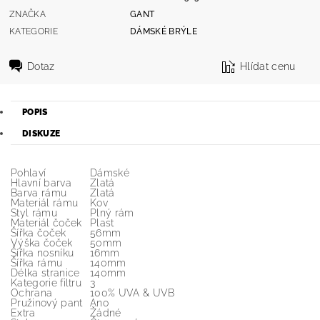
ZNAČKA
GANT
KATEGORIE
DÁMSKÉ BRÝLE
Dotaz
Hlídat cenu
POPIS
DISKUZE
Pohlaví
Dámské
Hlavní barva
Zlatá
Barva rámu
Zlatá
Materiál rámu
Kov
Styl rámu
Plný rám
Materiál čoček
Plast
Šířka čoček
56mm
Výška čoček
50mm
Šířka nosníku
16mm
Šířka rámu
140mm
Délka stranice
140mm
Kategorie filtru
3
Ochrana
100% UVA & UVB
Pružinový pant
Ano
Extra
Žádné