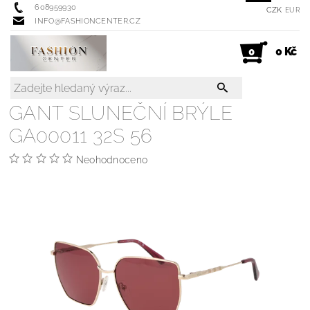
608959930
CZK
EUR
INFO@FASHIONCENTER.CZ
0 Kč
0
GANT SLUNEČNÍ BRÝLE
GA00011 32S 56
Neohodnoceno