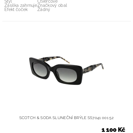
Styl
Čtvercové
Zásilka zahrnuje
Značkový obal
Efekt čoček
Žádný
SCOTCH & SODA SLUNEČNÍ BRÝLE SS7041 001 52
1 100 Kč