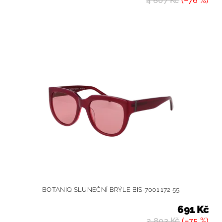
4 607 Kč
(–76 %)
BOTANIQ SLUNEČNÍ BRÝLE BIS-7001 172 55
691 Kč
2 803 Kč
(–75 %)