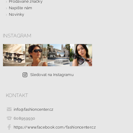
Prodávané značky
Napište nám
Novinky
INSTAGRAM
Sledovat na Instagramu
KONTAKT
info
@
fashioncenter.cz
608959930
https://www.facebook.com/fashioncenter.cz