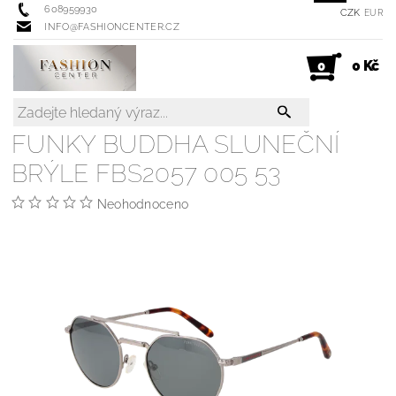
608959930
CZK
EUR
INFO@FASHIONCENTER.CZ
0 Kč
0
FUNKY BUDDHA SLUNEČNÍ
BRÝLE FBS2057 005 53
Neohodnoceno