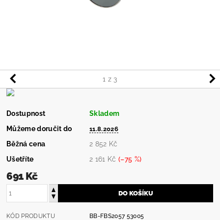
1
z 3
Dostupnost
Skladem
Můžeme doručit do
11.8.2026
Běžná cena
2 852 Kč
Ušetříte
2 161 Kč
(–75 %)
691 Kč
KÓD PRODUKTU
BB-FBS2057 53005