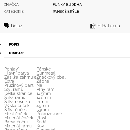
ZNAČKA
FUNKY BUDDHA
KATEGORIE
PÁNSKÉ BRÝLE
Dotaz
Hlídat cenu
POPIS
DISKUZE
Pohlaví
Pánské
Hlavní barva
Gunmetal
Zásilka zahrnuje
Značkový obal
Extra
Žádné
Pružinový pant
Ne
Styl rámu
Plný rám
Délka stranice
145mm
Šířka rámu
140mm
Šířka nosníku
21mm
Výška čoček
45mm
Šířka čoček
53mm
Efekt čoček
Polarizované
Materiál čoček
Plast
Barva čoček
Šedá
Materiál rámu
Kov