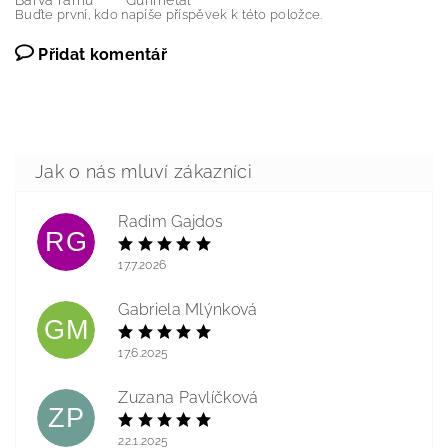
Barva rámu
Gunmetal
Buďte první, kdo napíše příspěvek k této položce.
Přidat komentář
Radim Gajdos
RG
17.7.2026
Gabriela Mlýnková
GM
17.6.2025
Zuzana Pavlíčková
ZP
22.1.2025