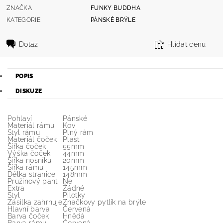
ZNAČKA
FUNKY BUDDHA
KATEGORIE
PÁNSKÉ BRÝLE
Dotaz
Hlídat cenu
POPIS
DISKUZE
Pohlaví
Pánské
Materiál rámu
Kov
Styl rámu
Plný rám
Materiál čoček
Plast
Šířka čoček
55mm
Výška čoček
44mm
Šířka nosníku
20mm
Šířka rámu
145mm
Délka stranice
148mm
Pružinový pant
Ne
Extra
Žádné
Styl
Pilotky
Zásilka zahrnuje
Značkovy pytlík na brýle
Hlavní barva
Červená
Barva čoček
Hnědá