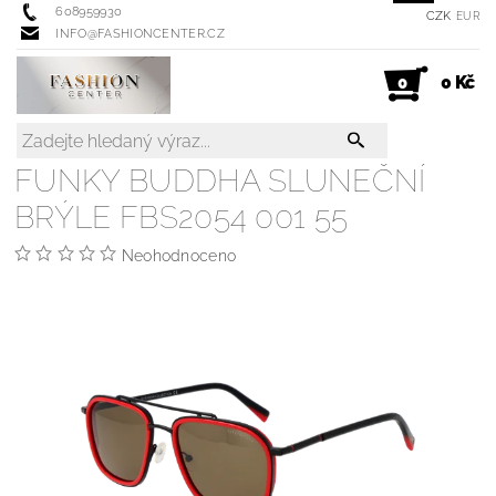
608959930
CZK
EUR
INFO@FASHIONCENTER.CZ
0 Kč
0
FUNKY BUDDHA SLUNEČNÍ
BRÝLE FBS2054 001 55
Neohodnoceno