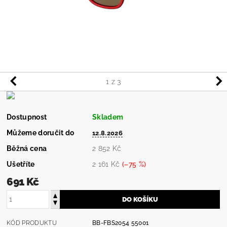
1
z 3
Dostupnost
Skladem
Můžeme doručit do
12.8.2026
Běžná cena
2 852 Kč
Ušetříte
2 161 Kč
(–75 %)
691 Kč
KÓD PRODUKTU
BB-FBS2054 55001