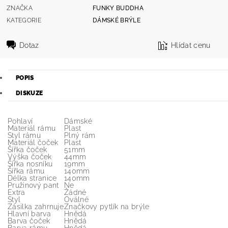
ZNAČKA
FUNKY BUDDHA
KATEGORIE
DÁMSKÉ BRÝLE
Dotaz
Hlídat cenu
POPIS
DISKUZE
Pohlaví
Dámské
Materiál rámu
Plast
Styl rámu
Plný rám
Materiál čoček
Plast
Šířka čoček
51mm
Výška čoček
44mm
Šířka nosníku
19mm
Šířka rámu
140mm
Délka stranice
140mm
Pružinový pant
Ne
Extra
Žádné
Styl
Oválné
Zásilka zahrnuje
Značkovy pytlík na brýle
Hlavní barva
Hnědá
Barva čoček
Hnědá