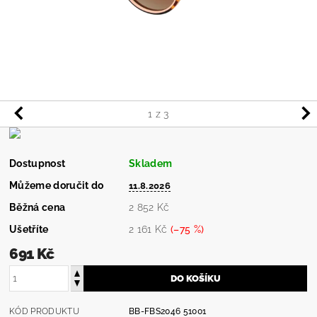
1
z 3
Dostupnost
Skladem
Můžeme doručit do
11.8.2026
Běžná cena
2 852 Kč
Ušetříte
2 161 Kč
(–75 %)
691 Kč
KÓD PRODUKTU
BB-FBS2046 51001