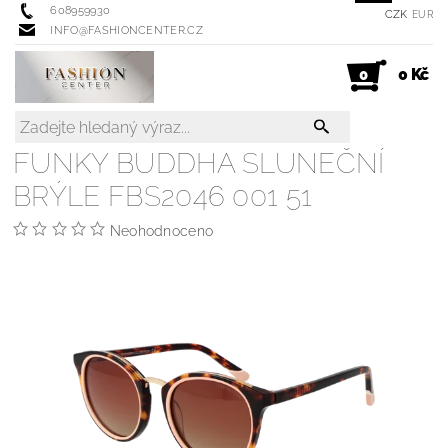
608959930
CZK
EUR
INFO@FASHIONCENTER.CZ
0 Kč
0
FUNKY BUDDHA SLUNEČNÍ
BRÝLE FBS2046 001 51
Neohodnoceno