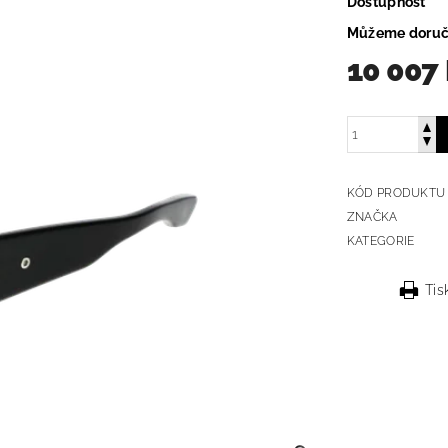
Dostupnost
Můžeme doruč
10 007
KÓD PRODUKTU
ZNAČKA
KATEGORIE
Tis