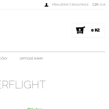
|
CZK
PŘIHLÁŠENÍ
REGISTRACE
EUR
0 Kč
0
EČKY
OPTICKÉ RÁMY
DINKY
LUXUSNÍ SVÍČKY
ERFLIGHT