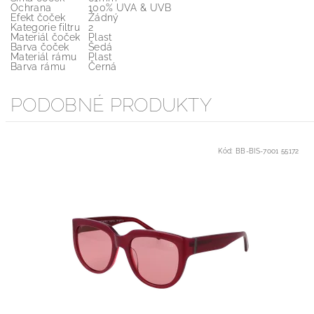
Ochrana
100% UVA & UVB
Efekt čoček
Žádný
Kategorie filtru
2
Materiál čoček
Plast
Barva čoček
Šedá
Materiál rámu
Plast
Barva rámu
Černá
PODOBNÉ PRODUKTY
Kód:
BB-BIS-7001 55172