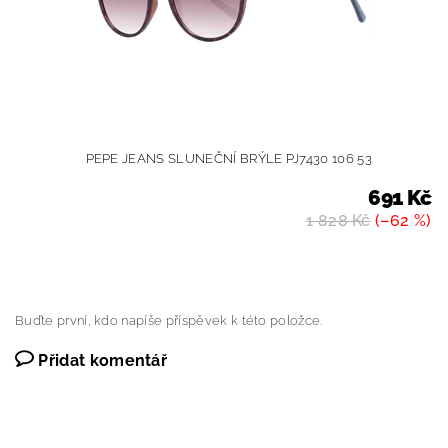
PEPE JEANS SLUNEČNÍ BRÝLE PJ7430 106 53
691 Kč
1 828 Kč
(–62 %)
Buďte první, kdo napíše příspěvek k této položce.
Přidat komentář