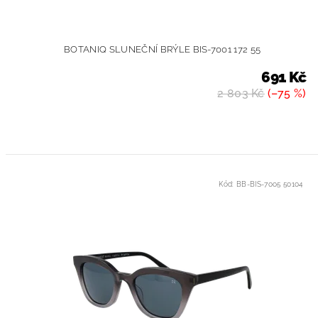
BOTANIQ SLUNEČNÍ BRÝLE BIS-7001 172 55
691 Kč
2 803 Kč
(–75 %)
Kód:
BB-BIS-7005 50104