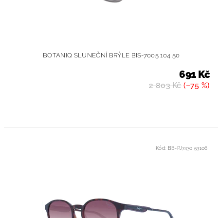
BOTANIQ SLUNEČNÍ BRÝLE BIS-7005 104 50
691 Kč
2 803 Kč
(–75 %)
Kód:
BB-PJ7430 53106