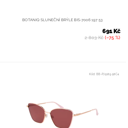
BOTANIQ SLUNEČNÍ BRÝLE BIS-7006 197 53
691 Kč
2 803 Kč
(–75 %)
Kód:
BB-PJ5189 58C4