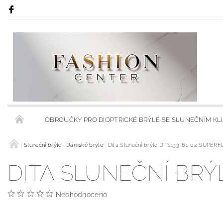
OBROUČKY PRO DIOPTRICKÉ BRÝLE SE SLUNEČNÍM KL
RÁMY S KLIPSY NA SLUNEČNÍ BRÝLE
Sluneční brýle
Dámské brýle
Dita Sluneční brýle DTS133-61-02 SUPER
RÁMCE S MODRÝMI
DITA SLUNEČNÍ BRÝ
OBCHODNÍ PODMÍNKY
KONTAKTY
HODNOCENÍ 
Neohodnoceno