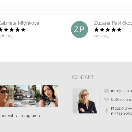
Gabriela Mlýnková
Zuzana Pavlíčko
ZP
7.6.2025
22.1.2025
KONTAKT
info
@
fashi
60895993
https://ww
m/fashionc
ledovat na Instagramu