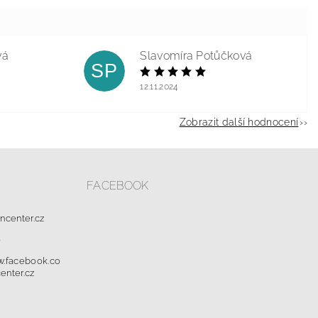
vá
Slavomíra Potůčková
SP
12.11.2024
Zobrazit další hodnocení
FACEBOOK
oncenter.cz
0
w.facebook.co
enter.cz