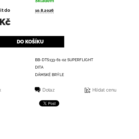
Skladem
it do
10.8.2026
 Kč
BB-DTS133-61-02 SUPERFLIGHT
DITA
DÁMSKÉ BRÝLE
k
Dotaz
Hlídat cenu