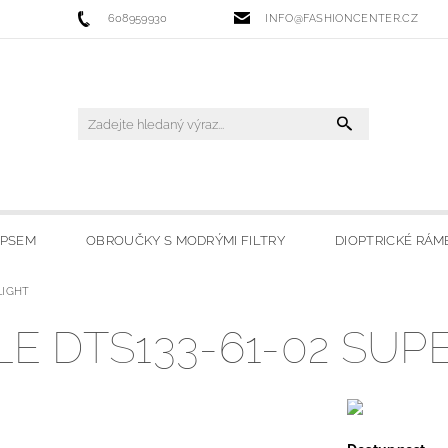
608959930
INFO@FASHIONCENTER.CZ
IPSEM
OBROUČKY S MODRÝMI FILTRY
DIOPTRICKÉ RÁM
FLIGHT
 FILTRY
SLUNEČNÍ BRÝLE
LYŽAŘSKÉ BRÝLE
HO
LE DTS133-61-02 SUP
OBCHODU
MOJE OBLÍBENÉ