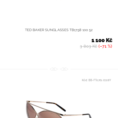
TED BAKER SUNGLASSES TB1758 100 52
1 100 Kč
3 803 Kč
(–71 %)
Kód:
BB-FT0761 6728Y