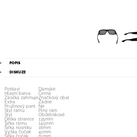
POPIS
DISKUZE
Pohlaví
Dámské
Hlavní barva
Černá
Zásilka zahrnuje
Značkový obal
Extra
Žádné
Pružinový pant
Ne
Styl rámu
Plný rám
Styl
Obdélnikové
Délka stranice
135mm
Šířka rámu
145mm
Šířka nosníku
16mm
Výška čoček
41mm
Šířka čoček
61mm