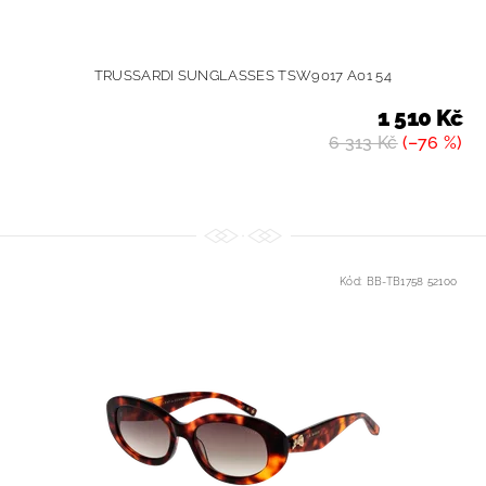
TRUSSARDI SUNGLASSES TSW9017 A01 54
1 510 Kč
6 313 Kč
(–76 %)
Kód:
BB-TB1758 52100