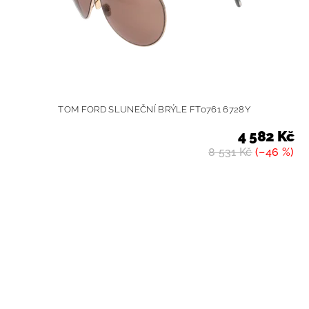
TOM FORD SLUNEČNÍ BRÝLE FT0761 6728Y
4 582 Kč
8 531 Kč
(–46 %)