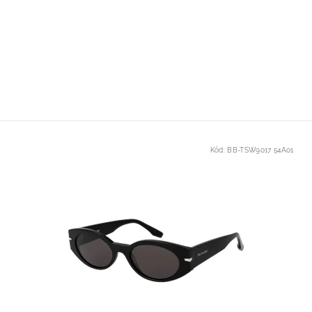
Kód:
BB-TSW9017 54A01