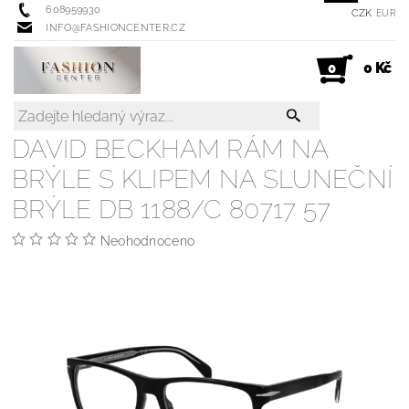
608959930
CZK
EUR
INFO@FASHIONCENTER.CZ
0 Kč
0
DAVID BECKHAM RÁM NA
BRÝLE S KLIPEM NA SLUNEČNÍ
BRÝLE DB 1188/C 80717 57
Neohodnoceno