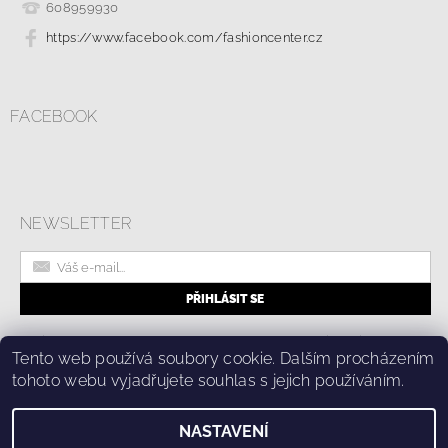
608959930
https://www.facebook.com/fashioncenter.cz
FACEBOOK
NEWSLETTER
|
Online formulář pro odstoupení od smlouvy
Kolik stojí doprava?
Tento web používá soubory cookie. Dalším procházením
|
Ochrana osobních údajů a cookies
tohoto webu vyjadřujete souhlas s jejich používáním.
NASTAVENÍ