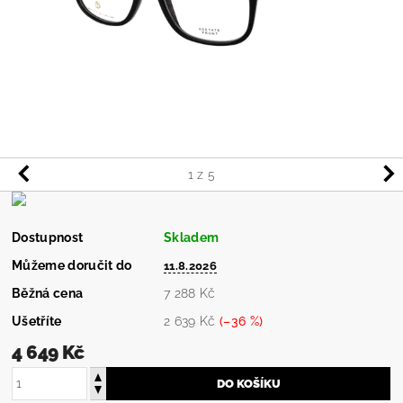
1
z 5
Dostupnost
Skladem
Můžeme doručit do
11.8.2026
Běžná cena
7 288 Kč
Ušetříte
2 639 Kč
(–36 %)
4 649 Kč