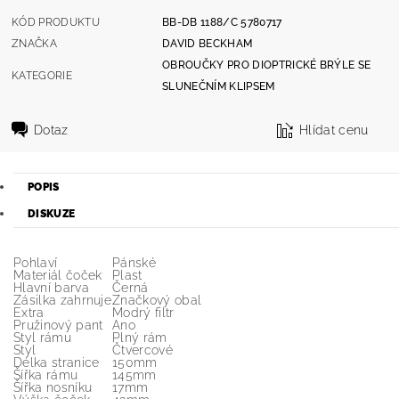
KÓD PRODUKTU
BB-DB 1188/C 5780717
ZNAČKA
DAVID BECKHAM
OBROUČKY PRO DIOPTRICKÉ BRÝLE SE
KATEGORIE
SLUNEČNÍM KLIPSEM
Dotaz
Hlídat cenu
POPIS
DISKUZE
Pohlaví
Pánské
Materiál čoček
Plast
Hlavní barva
Černá
Zásilka zahrnuje
Značkový obal
Extra
Modrý filtr
Pružinový pant
Ano
Styl rámu
Plný rám
Styl
Čtvercové
Délka stranice
150mm
Šířka rámu
145mm
Šířka nosníku
17mm