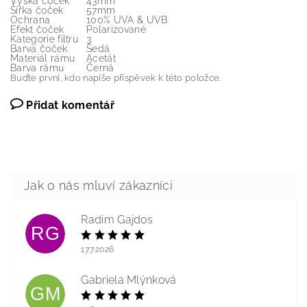
Výška čoček
43mm
Šířka čoček
57mm
Ochrana
100% UVA & UVB
Efekt čoček
Polarizované
Kategorie filtru
3
Barva čoček
Šedá
Materiál rámu
Acetát
Barva rámu
Černá
Buďte první, kdo napíše příspěvek k této položce.
Přidat komentář
Radim Gajdos
RG
17.7.2026
Gabriela Mlýnková
GM