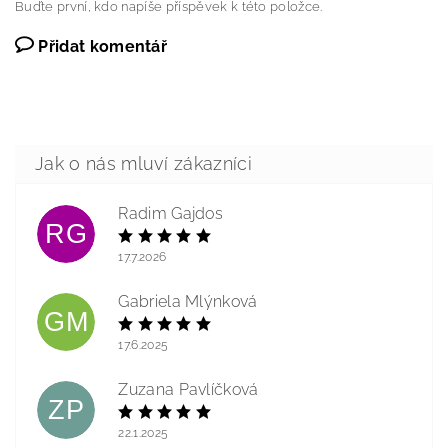
Buďte první, kdo napíše příspěvek k této položce.
Přidat komentář
Radim Gajdos
RG
17.7.2026
Gabriela Mlýnková
GM
17.6.2025
Zuzana Pavlíčková
ZP
22.1.2025