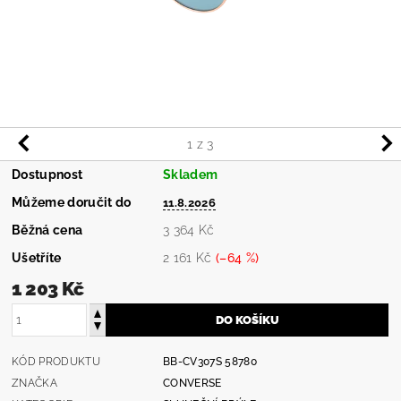
1
z 3
Dostupnost
Skladem
Můžeme doručit do
11.8.2026
Běžná cena
3 364 Kč
Ušetříte
2 161 Kč
(–64 %)
1 203 Kč
KÓD PRODUKTU
BB-CV307S 58780
ZNAČKA
CONVERSE