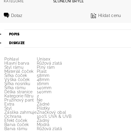
KATEGORIE
SLUNEČNÍ BRÝLE
Dotaz
Hlídat cenu
POPIS
DISKUZE
Pohlaví
Unisex
Hlavní barva
Růžová zlatá
Styl rámu
Plný rám
Materiál čoček
Plast
Šířka čoček
58mm
Výška čoček
48mm
Šířka nosníku
16mm
Šířka rámu
140mm
Délka stranice
140mm
Kategorie filtru
2
Pružinový pant
Ne
Extra
Žádné
Styl
Pilotky
Zásilka zahrnuje
Značkový obal
Ochrana
100% UVA & UVB
Efekt čoček
Žádný
Barva čoček
Modrá
Barva rámu
Růžová zlatá