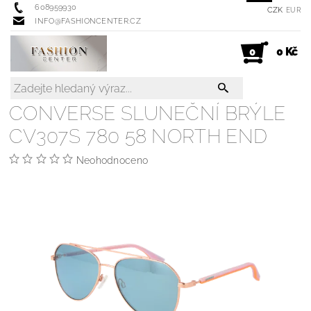
608959930
CZK
EUR
INFO@FASHIONCENTER.CZ
0 Kč
0
CONVERSE SLUNEČNÍ BRÝLE
CV307S 780 58 NORTH END
Neohodnoceno