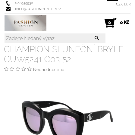
608959930
CZK
EUR
INFO@FASHIONCENTER.CZ
0 Kč
0
CHAMPION SLUNEČNÍ BRÝLE
CUW5241 C03 52
Neohodnoceno