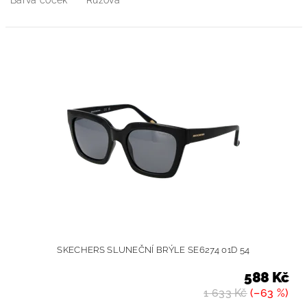
Barva čoček
Růžová
SKECHERS SLUNEČNÍ BRÝLE SE6274 01D 54
588 Kč
1 633 Kč
(–63 %)