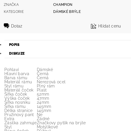
ZNAČKA
CHAMPION
KATEGORIE
DÁMSKÉ BRÝLE
Dotaz
Hlídat cenu
POPIS
DISKUZE
Pohlaví
Dámské
Hlavní barva
Černá
Barva rámu
Černá
Materiál rámu
Nerezová ocel
Styl rámu
Plný rám
Materiál čoček
Plast
Šířka čoček
52mm
Výška čoček
47mm
Šířka nosníku
24mm
Šířka rámu
145mm
Délka stranice
145mm
Pružinový pant
Ne
Extra
Žádné
Zásilka zahrnuje
Značkovy pytlík na brýle
Styl
Motýlíkové