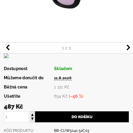
1
z 3
Dostupnost
Skladem
Můžeme doručit do
11.8.2026
Běžná cena
1 121 Kč
Ušetříte
634 Kč
(–56 %)
487 Kč
KÓD PRODUKTU
BB-CUW5241 52C03