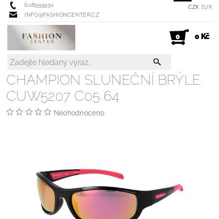
608959930
CZK
EUR
INFO@FASHIONCENTER.CZ
0 Kč
0
CHAMPION SLUNEČNÍ BRÝLE
CUW5207 C05 64
Neohodnoceno