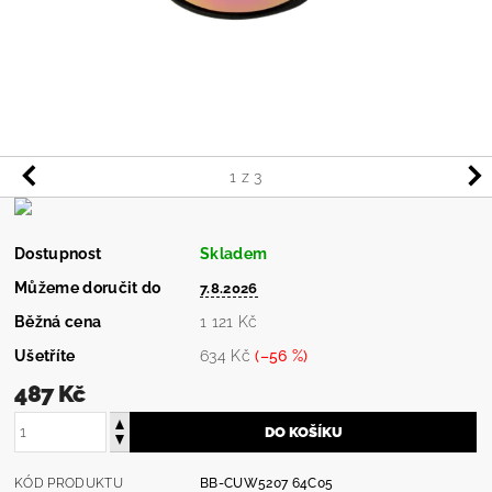
1
z 3
Dostupnost
Skladem
Můžeme doručit do
7.8.2026
Běžná cena
1 121 Kč
Ušetříte
634 Kč
(–56 %)
487 Kč
KÓD PRODUKTU
BB-CUW5207 64C05