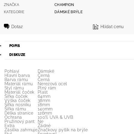
ZNAČKA
CHAMPION
KATEGORIE
DÁMSKÉ BRÝLE
Dotaz
Hlídat cenu
POPIS
DISKUZE
Pohlaví
Dámské
Hlavní barva
Černá
Barva rámu
Černá
Materiál rámu
Nerezová ocel
Styl rámu
Plný rám
Materiál čoček
Plast
Šířka čoček
64mm
Výška čoček
38mm
Šířka nosníku
18mm
Šířka rámu
140mm
Délka stranice
126mm
Ochrana
100% UVA & UVB
Pružinový pant
Ne
Extra
Žádné
Zásilka zahrnuje
Značkovy pytlík na brýle