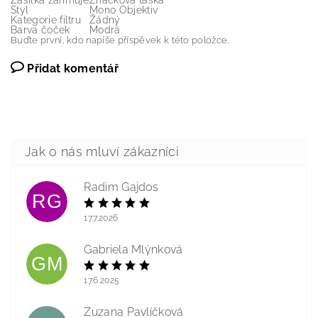
Zásilka zahrnuje
Značková taška
Styl
Mono Objektiv
Kategorie filtru
Žádný
Barva čoček
Modrá
Buďte první, kdo napíše příspěvek k této položce.
Přidat komentář
Radim Gajdos
RG
17.7.2026
Gabriela Mlýnková
GM
17.6.2025
Zuzana Pavlíčková