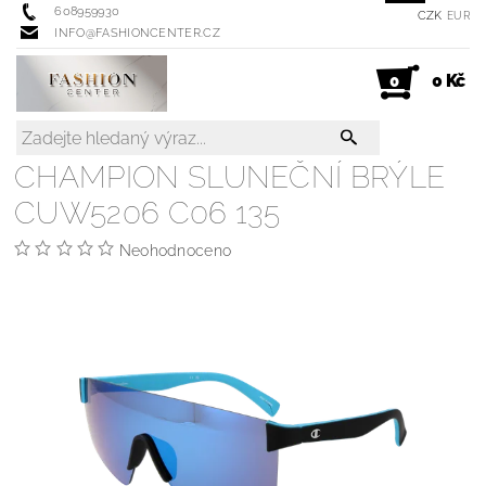
608959930
CZK
EUR
INFO@FASHIONCENTER.CZ
0 Kč
0
CHAMPION SLUNEČNÍ BRÝLE
CUW5206 C06 135
Neohodnoceno