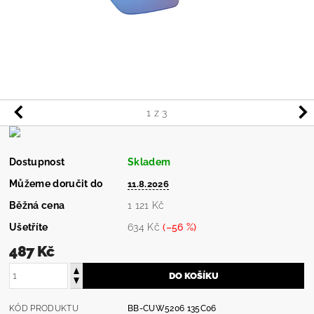
1
z 3
Dostupnost
Skladem
Můžeme doručit do
11.8.2026
Běžná cena
1 121 Kč
Ušetříte
634 Kč
(–56 %)
487 Kč
KÓD PRODUKTU
BB-CUW5206 135C06