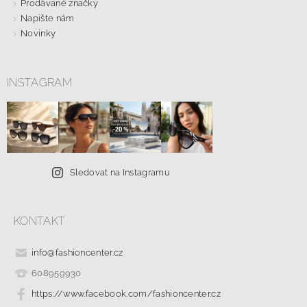
Prodávané značky
Napište nám
Novinky
INSTAGRAM
Sledovat na Instagramu
KONTAKT
info
@
fashioncenter.cz
608959930
https://www.facebook.com/fashioncenter.cz