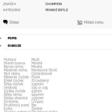
ZNAČKA
CHAMPION
KATEGORIE
PÁNSKÉ BRÝLE
Dotaz
Hlídat cenu
POPIS
DISKUZE
Pohlaví
Muži
Hlavní barva
Modrá
Barva rámu
Modrá
Materiál rámu
Nerezová Ocel
Styl rámu
Celorámové
Materiál čoček
Plast
Efekt čoček
Zrcadlený
Šířka čoček
135mm
Velikost
135-0-135
Výška čoček
53mm
Šířka rámu
145mm
Délka stranice
135mm
Ochrana
UV400
Pružinový pant
Ne
Extra
Žádné