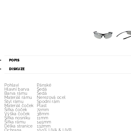
POPIS
DISKUZE
Pohlaví
Pánské
Hlavní barva
Šedá
Barva rámu
Šedá
Materiál rámu
Nerezová ocel
Styl rámu
Spodní rám
Materiál čoček
Plast
Šířka čoček
72mm
Výška čoček
38mm
Šířka nosníku
11mm
Šířka rámu
145mm
Délka stranice
132mm
Ochrana
100% UVA & UVB