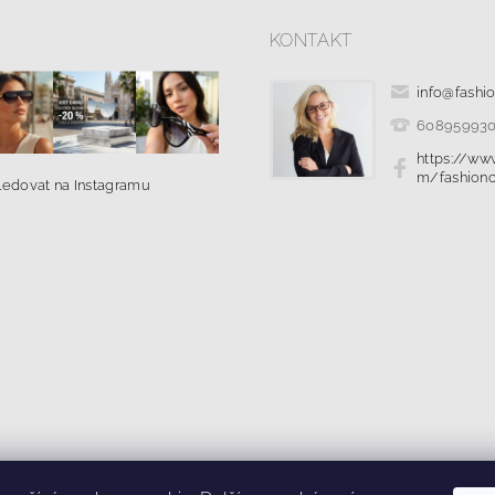
KONTAKT
info
@
fashi
60895993
https://ww
m/fashionc
ledovat na Instagramu
|
|
ř pro odstoupení od smlouvy
Kolik stojí doprava?
Ochrana osobních ú