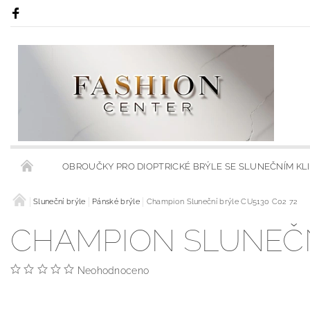
OBROUČKY PRO DIOPTRICKÉ BRÝLE SE SLUNEČNÍM KL
RÁMY S KLIPSY NA SLUNEČNÍ BRÝLE
Sluneční brýle
Pánské brýle
Champion Sluneční brýle CU5130 C02 72
RÁMCE S MODRÝMI
CHAMPION SLUNEČNÍ
OBCHODNÍ PODMÍNKY
KONTAKTY
HODNOCENÍ 
Neohodnoceno