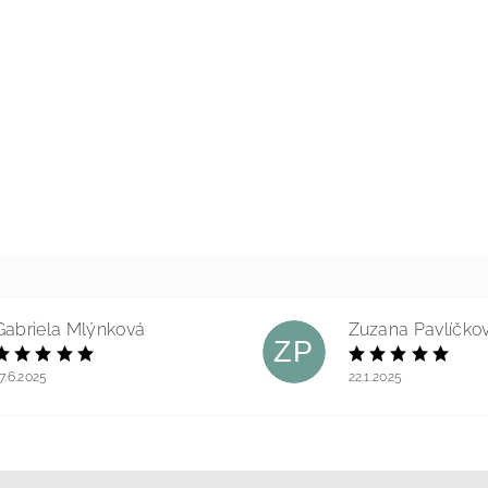
Gabriela Mlýnková
Zuzana Pavlíčko
ZP
7.6.2025
22.1.2025