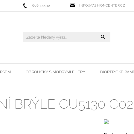
608959930
INFO@FASHIONCENTER.CZ
IPSEM
OBROUČKY S MODRÝMI FILTRY
DIOPTRICKÉ RÁM
 FILTRY
SLUNEČNÍ BRÝLE
LYŽAŘSKÉ BRÝLE
HO
 BRÝLE CU5130 C02
OBCHODU
MOJE OBLÍBENÉ