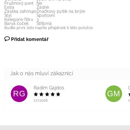
Pružinový pant
Ne
Extra
Žádné
Zásilka zahrnuje
Značkovy pytlík na brýle
Styl
Sportovní
Kategorie filtru
3
Barva čoček
Stříbrná
Buďte první, kdo napíše příspěvek k této položce.
Přidat komentář
Radim Gajdos
RG
GM
17.7.2026
1