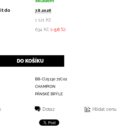
Skladem
it do
7.8.2026
1 121 Kč
634 Kč
(–56 %)
BB-CU5130 72C02
CHAMPION
PÁNSKÉ BRÝLE
k
Dotaz
Hlídat cenu