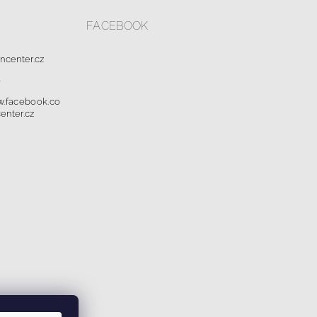
FACEBOOK
oncenter.cz
0
w.facebook.co
enter.cz
dajů a cookies