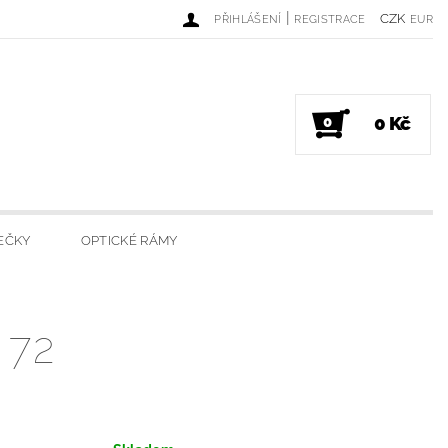
|
CZK
PŘIHLÁŠENÍ
REGISTRACE
EUR
0 Kč
0
EČKY
OPTICKÉ RÁMY
DINKY
LUXUSNÍ SVÍČKY
 72