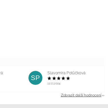
vá
Slavomíra Potůčková
SP
12.11.2024
Zobrazit další hodnocení