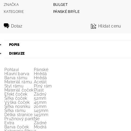
ZNAČKA
BULGET
KATEGORIE
PÁNSKÉ BRÝLE
Dotaz
Hlídat cenu
POPIS
DISKUZE
Pohlaví
Pánské
Hlavní barva
Hnědá
Barva rámu
Hnědá
Materiál rámu
Acetát
Styl rámu
Plný rám
Materiál čoček
Plast
Efekt čoček
Žádný
Šířka čoček
52mm
Výška čoček
45mm
Šířka nosníku
20mm
Šířka rámu
145mm
Délka stranice
145mm
Pružinový pant
Ne
Extra
Žádné
Barva čoček
Modrá