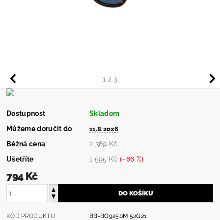
1
z 3
Dostupnost
Skladem
Můžeme doručit do
11.8.2026
Běžná cena
2 389 Kč
Ušetříte
1 595 Kč
(–66 %)
794 Kč
KÓD PRODUKTU
BB-BG9250M 52G21