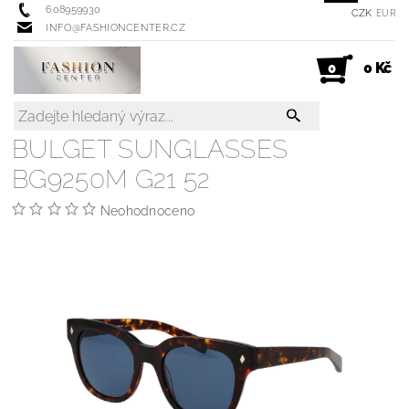
608959930
CZK
EUR
INFO@FASHIONCENTER.CZ
0 Kč
0
BULGET SUNGLASSES
BG9250M G21 52
Neohodnoceno