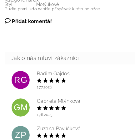
Kategorie filtru
3
Styl
Motýlíkové
Buďte první, kdo napíše příspěvek k této položce.
Přidat komentář
Radim Gajdos
RG
17.7.2026
Gabriela Mlýnková
GM
17.6.2025
Zuzana Pavlíčková
ZP