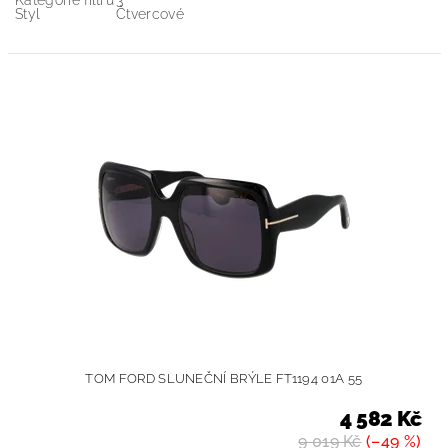
Kategorie filtru
3
Styl
Čtvercové
TOM FORD SLUNEČNÍ BRÝLE FT1194 01A 55
4 582 Kč
9 019 Kč
(–49 %)