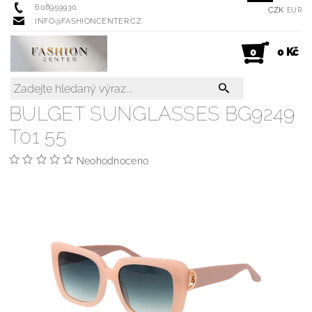
608959930
CZK
EUR
INFO@FASHIONCENTER.CZ
0 Kč
0
BULGET SUNGLASSES BG9249
T01 55
Neohodnoceno