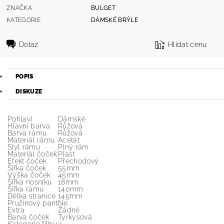
ZNAČKA
BULGET
KATEGORIE
DÁMSKÉ BRÝLE
Dotaz
Hlídat cenu
POPIS
DISKUZE
Pohlaví
Dámské
Hlavní barva
Růžová
Barva rámu
Růžová
Materiál rámu
Acetát
Styl rámu
Plný rám
Materiál čoček
Plast
Efekt čoček
Přechodový
Šířka čoček
55mm
Výška čoček
45mm
Šířka nosníku
18mm
Šířka rámu
140mm
Délka stranice
145mm
Pružinový pant
Ne
Extra
Žádné
Barva čoček
Tyrkysová