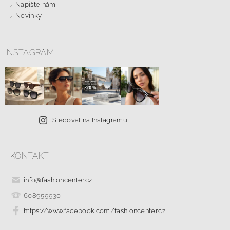
Napište nám
Novinky
INSTAGRAM
Sledovat na Instagramu
KONTAKT
info
@
fashioncenter.cz
608959930
https://www.facebook.com/fashioncenter.cz