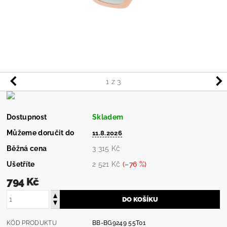
1
z 3
Dostupnost
Skladem
Můžeme doručit do
11.8.2026
Běžná cena
3 315 Kč
Ušetříte
2 521 Kč
(–76 %)
794 Kč
KÓD PRODUKTU
BB-BG9249 55T01