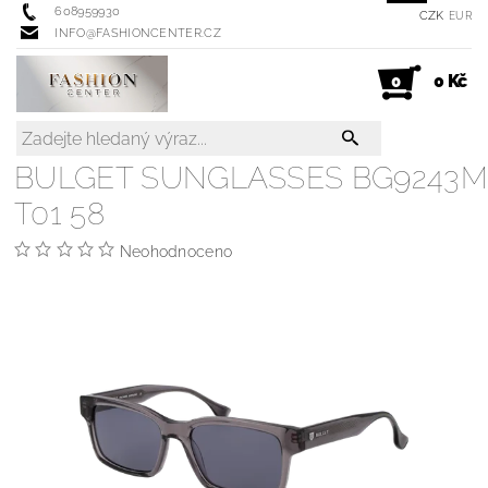
608959930
CZK
EUR
INFO@FASHIONCENTER.CZ
0 Kč
0
BULGET SUNGLASSES BG9243M
T01 58
Neohodnoceno