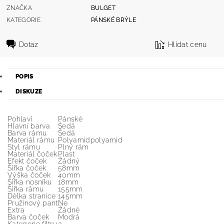
ZNAČKA
BULGET
KATEGORIE
PÁNSKÉ BRÝLE
Dotaz
Hlídat cenu
POPIS
DISKUZE
Pohlaví
Pánské
Hlavní barva
Šedá
Barva rámu
Šedá
Materiál rámu
Polyamidpolyamid
Styl rámu
Plný rám
Materiál čoček
Plast
Efekt čoček
Žádný
Šířka čoček
58mm
Výška čoček
40mm
Šířka nosníku
18mm
Šířka rámu
155mm
Délka stranice
145mm
Pružinový pant
Ne
Extra
Žádné
Barva čoček
Modrá