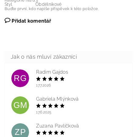
Kategorie filtru
3
Styl
Obdélnikové
Buďte první, kdo napíše příspěvek k této položce.
Přidat komentář
Radim Gajdos
RG
17.7.2026
Gabriela Mlýnková
GM
17.6.2025
Zuzana Pavlíčková
ZP