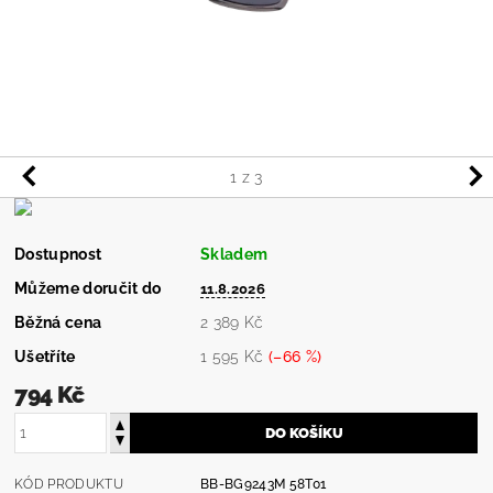
1
z 3
Dostupnost
Skladem
Můžeme doručit do
11.8.2026
Běžná cena
2 389 Kč
Ušetříte
1 595 Kč
(–66 %)
794 Kč
KÓD PRODUKTU
BB-BG9243M 58T01