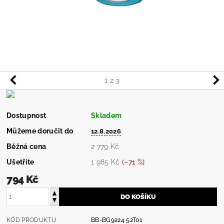
1
z 3
Dostupnost
Skladem
Můžeme doručit do
12.8.2026
Běžná cena
2 779 Kč
Ušetříte
1 985 Kč
(–71 %)
794 Kč
KÓD PRODUKTU
BB-BG9224 52T01