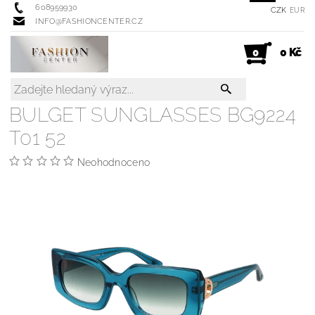
608959930
CZK
EUR
INFO@FASHIONCENTER.CZ
0 Kč
0
BULGET SUNGLASSES BG9224
T01 52
Neohodnoceno