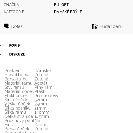
ZNAČKA
BULGET
KATEGORIE
DÁMSKÉ BRÝLE
Dotaz
Hlídat cenu
POPIS
DISKUZE
Pohlaví
Dámské
Hlavní barva
Zelená
Barva rámu
Zelená
Materiál rámu
Acetát
Styl rámu
Plný rám
Materiál čoček
Plast
Efekt čoček
Přechodový
Šířka čoček
52mm
Výška čoček
35mm
Šířka nosníku
21mm
Šířka rámu
140mm
Délka stranice
145mm
Pružinový pant
Ne
Extra
Žádné
Barva čoček
Zelená