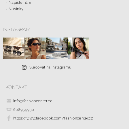
Napište nám
Novinky
INSTAGRAM
Sledovat na Instagramu
KONTAKT
info
@
fashioncenter.cz
608959930
https://www.facebook.com/fashioncenter.cz