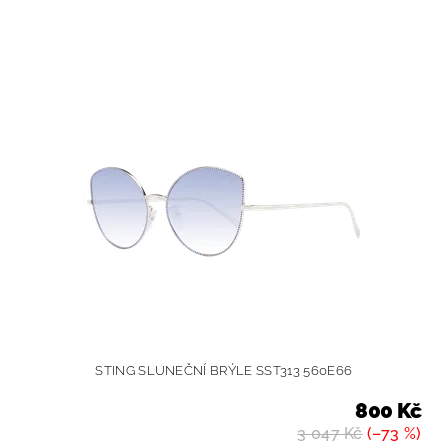
STING SLUNEČNÍ BRÝLE SST313 560E66
800 Kč
3 047 Kč
(–73 %)