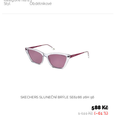
Kategorie filtru
3
Styl
Obdélnikové
SKECHERS SLUNEČNÍ BRÝLE SE6286 26H 56
588 Kč
1 511 Kč
(–61 %)