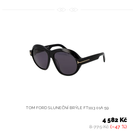
TOM FORD SLUNEČNÍ BRÝLE FT1113 01A 59
4 582 Kč
8 775 Kč
(–47 %)